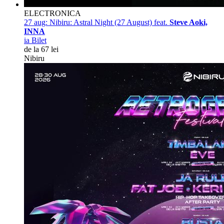
ELECTRONICA
27 aug:
Nibiru: Astral Night (27 August) feat.
Steve Aoki,
INNA
ia Bilet
de la 67 lei
Nibiru