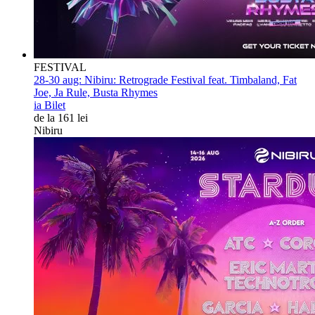
FESTIVAL
28-30 aug:
Nibiru: Retrograde Festival feat. Timbaland, Fat
Joe, Ja Rule, Busta Rhymes
ia Bilet
de la 161 lei
Nibiru