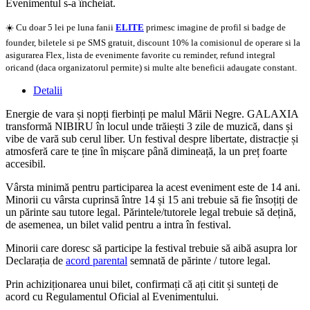
Evenimentul s-a încheiat.
☀️ Cu doar 5 lei pe luna fanii
ELITE
primesc imagine de profil si badge de
founder, biletele si pe SMS gratuit, discount 10% la comisionul de operare si la
asigurarea Flex, lista de evenimente favorite cu reminder, refund integral
oricand (daca organizatorul permite) si multe alte beneficii adaugate constant.
Detalii
Energie de vara și nopți fierbinți pe malul Mării Negre. GALAXIA
transformă NIBIRU în locul unde trăiești 3 zile de muzică, dans și
vibe de vară sub cerul liber. Un festival despre libertate, distracție și
atmosferă care te ține în mișcare până dimineață, la un preț foarte
accesibil.
Vârsta minimă pentru participarea la acest eveniment este de 14 ani.
Minorii cu vârsta cuprinsă între 14 și 15 ani trebuie să fie însoțiți de
un părinte sau tutore legal. Părintele/tutorele legal trebuie să dețină,
de asemenea, un bilet valid pentru a intra în festival.
Minorii care doresc să participe la festival trebuie să aibă asupra lor
Declarația de
acord parental
semnată de părinte / tutore legal.
Prin achiziționarea unui bilet, confirmați că ați citit și sunteți de
acord cu Regulamentul Oficial al Evenimentului.