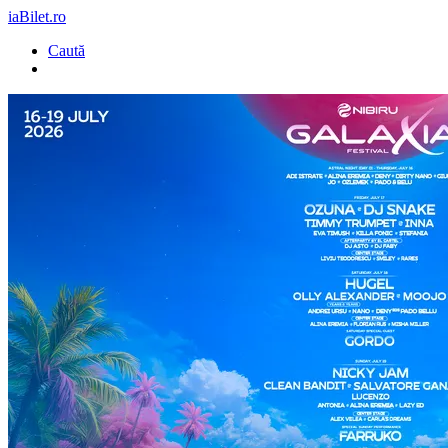
iaBilet.ro
Caută