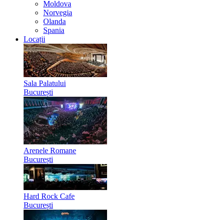
Moldova
Norvegia
Olanda
Spania
Locații
Sala Palatului
București
Arenele Romane
București
Hard Rock Cafe
București