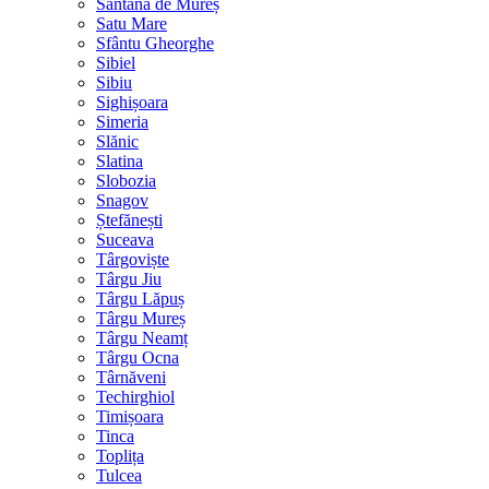
Sântana de Mureș
Satu Mare
Sfântu Gheorghe
Sibiel
Sibiu
Sighișoara
Simeria
Slănic
Slatina
Slobozia
Snagov
Ștefănești
Suceava
Târgoviște
Târgu Jiu
Târgu Lăpuș
Târgu Mureș
Târgu Neamț
Târgu Ocna
Târnăveni
Techirghiol
Timișoara
Tinca
Toplița
Tulcea