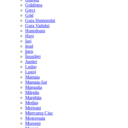
Grădiștea
Greci
Grid
Gura Humorului
Gura Vadului
Hunedoara
Huși
Iași
Ieud
Ineu
Însurăței
Jupiter
Luduș
Lugoj
Mamaia
Mamaia-Sat
Mangalia
Mărgău
Marghita
Mediaș
Merișani
Miercurea Ciuc
Mogoșoaia
Moroeni