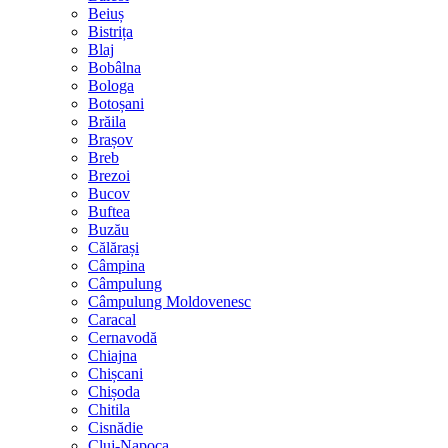
Beiuș
Bistrița
Blaj
Bobâlna
Bologa
Botoșani
Brăila
Brașov
Breb
Brezoi
Bucov
Buftea
Buzău
Călărași
Câmpina
Câmpulung
Câmpulung Moldovenesc
Caracal
Cernavodă
Chiajna
Chișcani
Chișoda
Chitila
Cisnădie
Cluj-Napoca