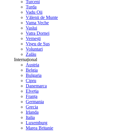
Turceni
Turda
Vadu Oii
Vălenii de Munte
Vama Veche
Vaslui
Vatra Dornei
Vernești
Vișeu de Sus
Voluntari
Zalău
Internațional
Austria
Belgia
Bulgaria
Cipru
Danemarca
Elveția
Franța
Germania
Grecia
Irlanda
Italia
Luxemburg
Marea Britanie