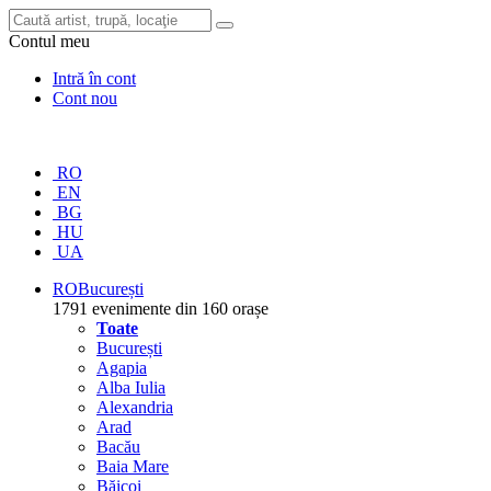
Contul meu
Intră în cont
Cont nou
RO
EN
BG
HU
UA
RO
București
1791 evenimente din 160 orașe
Toate
București
Agapia
Alba Iulia
Alexandria
Arad
Bacău
Baia Mare
Băicoi