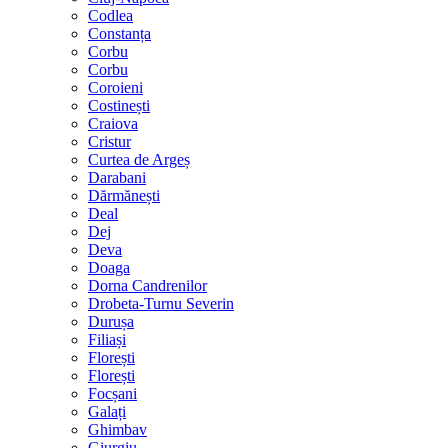
Codlea
Constanța
Corbu
Corbu
Coroieni
Costinești
Craiova
Cristur
Curtea de Argeș
Darabani
Dărmănești
Deal
Dej
Deva
Doaga
Dorna Candrenilor
Drobeta-Turnu Severin
Durușa
Filiași
Florești
Florești
Focșani
Galați
Ghimbav
Giurgiu