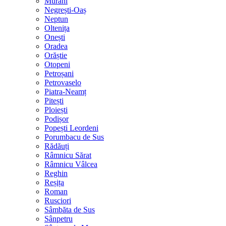
Murani
Negrești-Oaș
Neptun
Oltenița
Onești
Oradea
Orăștie
Otopeni
Petroșani
Petrovaselo
Piatra-Neamț
Pitești
Ploiești
Podișor
Popești Leordeni
Porumbacu de Sus
Rădăuți
Râmnicu Sărat
Râmnicu Vâlcea
Reghin
Reșița
Roman
Rusciori
Sâmbăta de Sus
Sânpetru