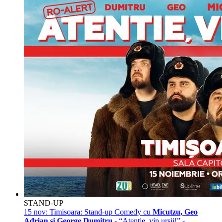
STAND-UP
15 nov:
Timisoara: Stand-up Comedy cu
Micutzu, Geo
Adrian si George Dumitru
- “Atentie, vin ursii!” -