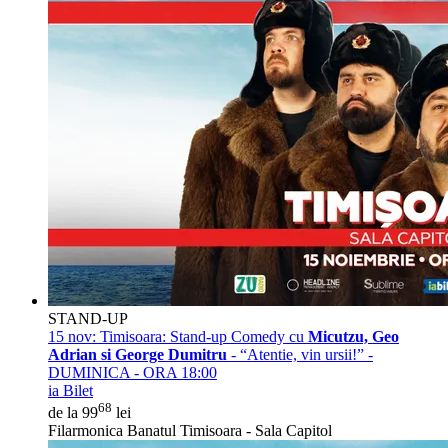
STAND-UP
15 nov:
Timisoara: Stand-up Comedy cu
Micutzu, Geo
Adrian si George Dumitru
- “Atentie, vin ursii!” -
DUMINICA - ORA 18:00
ia Bilet
68
de la 99
lei
Filarmonica Banatul Timisoara - Sala Capitol