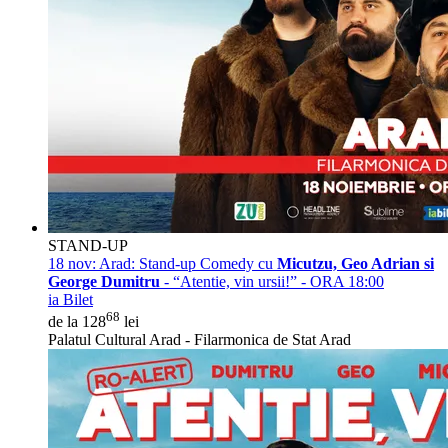
STAND-UP
18 nov:
Arad: Stand-up Comedy cu
Micutzu, Geo Adrian si
George Dumitru
- “Atentie, vin ursii!” - ORA 18:00
ia Bilet
68
de la 128
lei
Palatul Cultural Arad - Filarmonica de Stat Arad