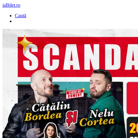
iaBilet.ro
Caută