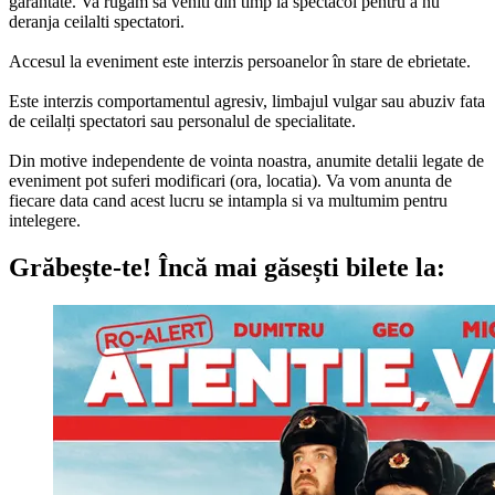
garantate. Va rugam sa veniti din timp la spectacol pentru a nu
deranja ceilalti spectatori.
Accesul la eveniment este interzis persoanelor în stare de ebrietate.
Este interzis comportamentul agresiv, limbajul vulgar sau abuziv fata
de ceilalți spectatori sau personalul de specialitate.
Din motive independente de vointa noastra, anumite detalii legate de
eveniment pot suferi modificari (ora, locatia). Va vom anunta de
fiecare data cand acest lucru se intampla si va multumim pentru
intelegere.
Grăbește-te!
Încă mai găsești bilete la: