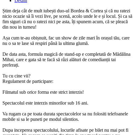
Detalii
Știm deja cât de mult iubești duo-ul Bordea & Cortea și că nu ratezi
nicio ocazie să îi vezi live, pe scenă, acolo unde le e și locul. Și ca să
fim siguri că nu o ratezi nici pe asta, îți spunem acum, că se pleacă
din nou in turneu!
Așa cum te-au obișnuit, fac un show de zile mari în orașul tău, care
nu o sa te lase să respiri până la ultima glumă.
De data asta, formula magică de stand-up e completată de Mădălina
Mihai, care e gata să te facă să râzi alături de comedianții tai
preferați.
Tu cu cine vii?
Regulament de participare:
Filmatul sub orice forma este strict interzis!
Spectacolul este interzis minorilor sub 16 ani.
Va rugam ca pe toata durata spectacolelor sa nu folositi telefoanele
mobile si sa le puneti pe modul silentios.
Dupa inceperea spectacolului, locurile afisate pe bilet nu mai pot fi