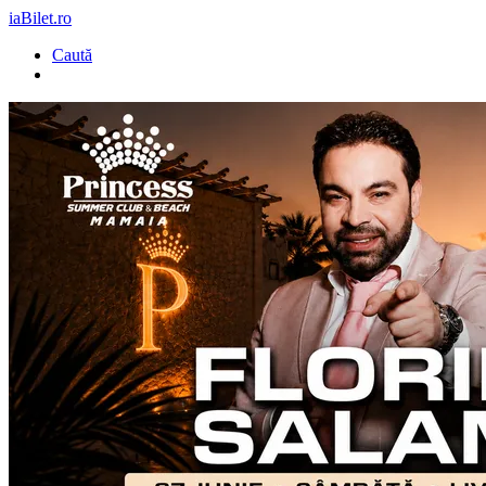
iaBilet.ro
Caută