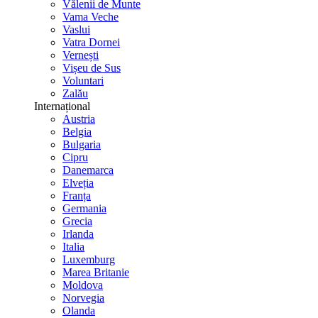
Vălenii de Munte
Vama Veche
Vaslui
Vatra Dornei
Vernești
Vișeu de Sus
Voluntari
Zalău
Internațional
Austria
Belgia
Bulgaria
Cipru
Danemarca
Elveția
Franța
Germania
Grecia
Irlanda
Italia
Luxemburg
Marea Britanie
Moldova
Norvegia
Olanda