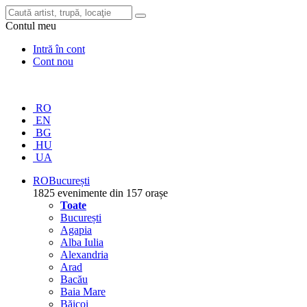
Contul meu
Intră în cont
Cont nou
RO
EN
BG
HU
UA
RO
București
1825 evenimente din 157 orașe
Toate
București
Agapia
Alba Iulia
Alexandria
Arad
Bacău
Baia Mare
Băicoi