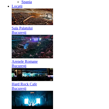
Spania
Locații
Sala Palatului
București
Arenele Romane
București
Hard Rock Cafe
București