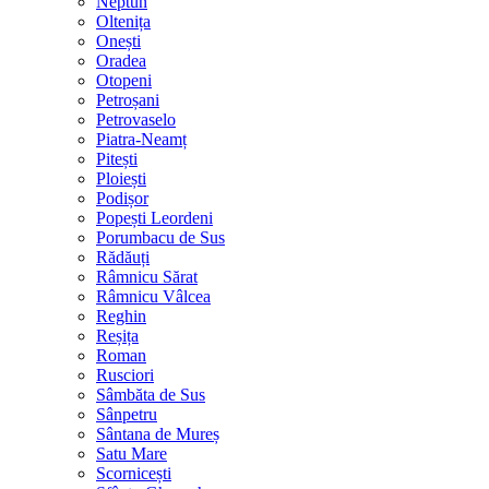
Neptun
Oltenița
Onești
Oradea
Otopeni
Petroșani
Petrovaselo
Piatra-Neamț
Pitești
Ploiești
Podișor
Popești Leordeni
Porumbacu de Sus
Rădăuți
Râmnicu Sărat
Râmnicu Vâlcea
Reghin
Reșița
Roman
Rusciori
Sâmbăta de Sus
Sânpetru
Sântana de Mureș
Satu Mare
Scornicești