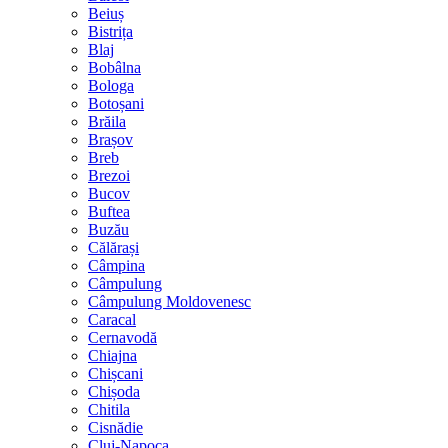
Beiuș
Bistrița
Blaj
Bobâlna
Bologa
Botoșani
Brăila
Brașov
Breb
Brezoi
Bucov
Buftea
Buzău
Călărași
Câmpina
Câmpulung
Câmpulung Moldovenesc
Caracal
Cernavodă
Chiajna
Chișcani
Chișoda
Chitila
Cisnădie
Cluj-Napoca