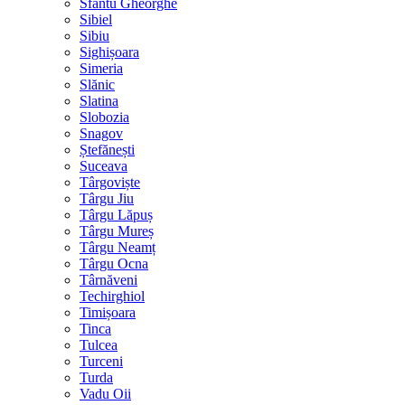
Sfântu Gheorghe
Sibiel
Sibiu
Sighișoara
Simeria
Slănic
Slatina
Slobozia
Snagov
Ștefănești
Suceava
Târgoviște
Târgu Jiu
Târgu Lăpuș
Târgu Mureș
Târgu Neamț
Târgu Ocna
Târnăveni
Techirghiol
Timișoara
Tinca
Tulcea
Turceni
Turda
Vadu Oii