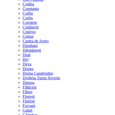
Codlea
Constanța
Corbu
Corbu
Coroieni
Costinești
Craiova
Cristur
Curtea de Argeș
Darabani
Dărmănești
Deal
Dej
Deva
Doaga
Dorna Candrenilor
Drobeta-Turnu Severin
Durușa
Fălticeni
Filiași
Florești
Florești
Focșani
Galați
Ghimbav