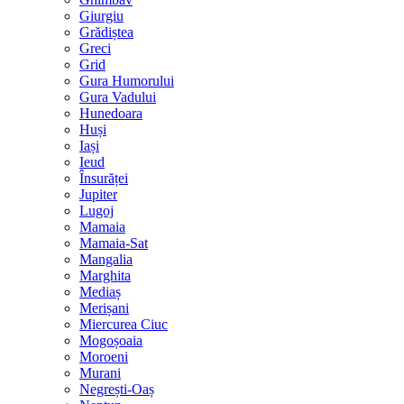
Giurgiu
Grădiștea
Greci
Grid
Gura Humorului
Gura Vadului
Hunedoara
Huși
Iași
Ieud
Însurăței
Jupiter
Lugoj
Mamaia
Mamaia-Sat
Mangalia
Marghita
Mediaș
Merișani
Miercurea Ciuc
Mogoșoaia
Moroeni
Murani
Negrești-Oaș