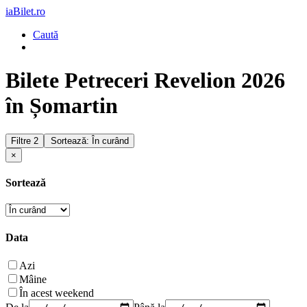
iaBilet.ro
Caută
Bilete Petreceri Revelion 2026
în Șomartin
Filtre
2
Sortează: În curând
×
Sortează
Data
Azi
Mâine
În acest weekend
De la
Până la