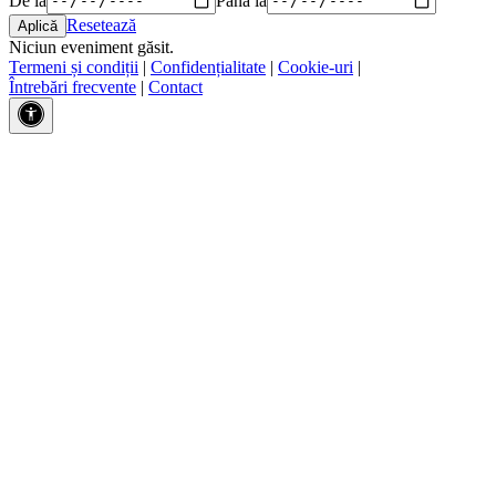
Resetează
Niciun eveniment găsit.
Termeni și condiții
|
Confidențialitate
|
Cookie-uri
|
Întrebări frecvente
|
Contact