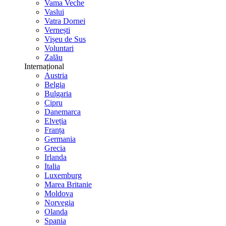
Vama Veche
Vaslui
Vatra Dornei
Vernești
Vișeu de Sus
Voluntari
Zalău
Internațional
Austria
Belgia
Bulgaria
Cipru
Danemarca
Elveția
Franța
Germania
Grecia
Irlanda
Italia
Luxemburg
Marea Britanie
Moldova
Norvegia
Olanda
Spania