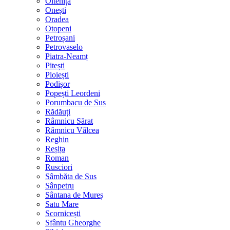
Oltenița
Onești
Oradea
Otopeni
Petroșani
Petrovaselo
Piatra-Neamț
Pitești
Ploiești
Podișor
Popești Leordeni
Porumbacu de Sus
Rădăuți
Râmnicu Sărat
Râmnicu Vâlcea
Reghin
Reșița
Roman
Rusciori
Sâmbăta de Sus
Sânpetru
Sântana de Mureș
Satu Mare
Scornicești
Sfântu Gheorghe