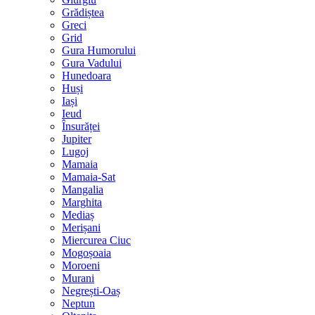
Grădiștea
Greci
Grid
Gura Humorului
Gura Vadului
Hunedoara
Huși
Iași
Ieud
Însurăței
Jupiter
Lugoj
Mamaia
Mamaia-Sat
Mangalia
Marghita
Mediaș
Merișani
Miercurea Ciuc
Mogoșoaia
Moroeni
Murani
Negrești-Oaș
Neptun