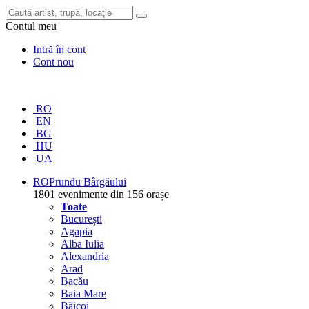
Contul meu
Intră în cont
Cont nou
RO
EN
BG
HU
UA
RO
Prundu Bârgăului
1801 evenimente din 156 orașe
Toate
București
Agapia
Alba Iulia
Alexandria
Arad
Bacău
Baia Mare
Băicoi