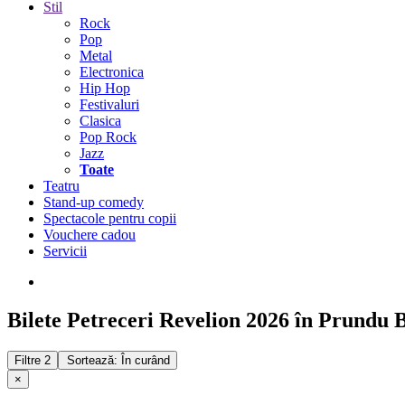
Stil
Rock
Pop
Metal
Electronica
Hip Hop
Festivaluri
Clasica
Pop Rock
Jazz
Toate
Teatru
Stand-up comedy
Spectacole pentru copii
Vouchere cadou
Servicii
Bilete Petreceri Revelion 2026 în Prundu 
Filtre
2
Sortează: În curând
×