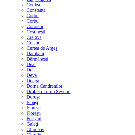
Codlea
Constanța
Corbu
Corbu
Coroieni
Costinești
Craiova
Cristur
Curtea de Argeș
Darabani
Dărmănești
Deal
Dej
Deva
Doaga
Dorna Candrenilor
Drobeta-Turnu Severin
Durușa
Filiași
Florești
Florești
Focșani
Galați
Ghimbav
Giurgiu