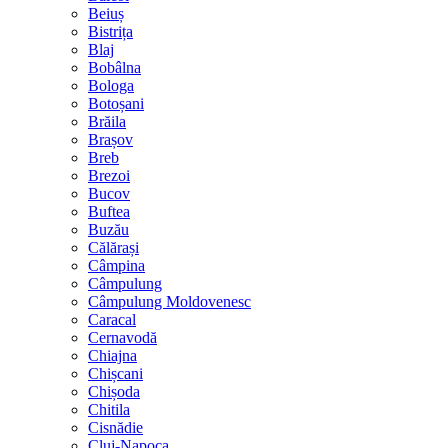
Beiuș
Bistrița
Blaj
Bobâlna
Bologa
Botoșani
Brăila
Brașov
Breb
Brezoi
Bucov
Buftea
Buzău
Călărași
Câmpina
Câmpulung
Câmpulung Moldovenesc
Caracal
Cernavodă
Chiajna
Chișcani
Chișoda
Chitila
Cisnădie
Cluj-Napoca