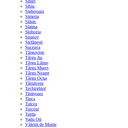
Sibiel
Sibiu
Sighișoara
Simeria
Slănic
Slatina
Slobozia
Snagov
Ștefănești
Suceava
Târgoviște
Târgu Jiu
Târgu Lăpuș
Târgu Mureș
Târgu Neamț
Târgu Ocna
Târnăveni
Techirghiol
Timișoara
Tinca
Tulcea
Turceni
Turda
Vadu Oii
Vălenii de Munte