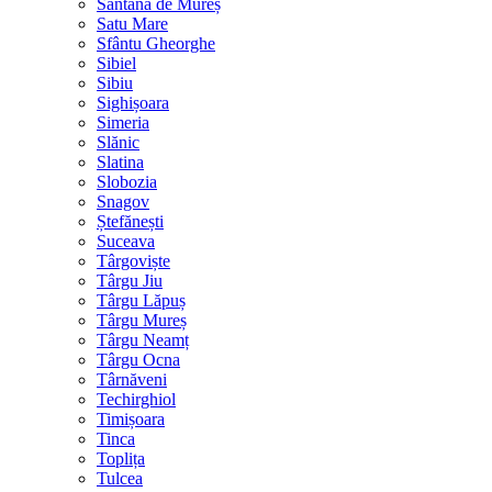
Sântana de Mureș
Satu Mare
Sfântu Gheorghe
Sibiel
Sibiu
Sighișoara
Simeria
Slănic
Slatina
Slobozia
Snagov
Ștefănești
Suceava
Târgoviște
Târgu Jiu
Târgu Lăpuș
Târgu Mureș
Târgu Neamț
Târgu Ocna
Târnăveni
Techirghiol
Timișoara
Tinca
Toplița
Tulcea