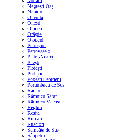
Murani
Negrești-Oaș
Neptun
Oltenița
Onești
Oradea
Orăștie
Otopeni
Petroșani
Petrovaselo
Piatra-Neamț
Pitești
Ploiești
Podișor
Popești Leordeni
Porumbacu de Sus
Rădăuți
Râmnicu Sărat
Râmnicu Vâlcea
Reghin
Reșița
Roman
Rusciori
Sâmbăta de Sus
Sânpetru