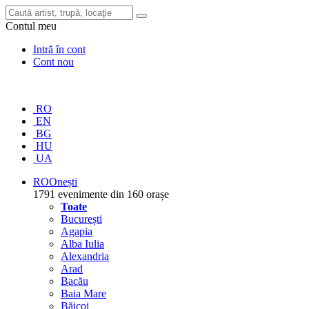
Contul meu
Intră în cont
Cont nou
RO
EN
BG
HU
UA
RO
Onești
1791 evenimente din 160 orașe
Toate
București
Agapia
Alba Iulia
Alexandria
Arad
Bacău
Baia Mare
Băicoi