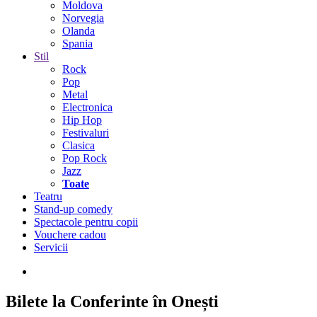
Moldova
Norvegia
Olanda
Spania
Stil
Rock
Pop
Metal
Electronica
Hip Hop
Festivaluri
Clasica
Pop Rock
Jazz
Toate
Teatru
Stand-up comedy
Spectacole pentru copii
Vouchere cadou
Servicii
Bilete la Conferinte în Onești