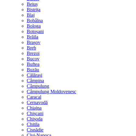
Beiuș
Bistrița
Blaj
Bobâlna
Bologa
Botoșani
Brăila
Brașov
Breb
Brezoi
Bucov
Buftea
Buzău
Călărași
Câmpina
Câmpulung
Câmpulung Moldovenesc
Caracal
Cernavodă
Chiajna
Chișcani
Chișoda
Chitila
Cisnădie
Cluj-Napoca