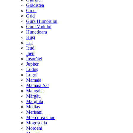
Grădiștea
Greci
Grid
Gura Humorului
Gura Vadului
Hunedoara
Huși
Iași
Ieud
Ineu
Însurăței
Jupiter
Luduș
Lugoj
Mamaia
Mamaia-Sat
Mangalia
Mărgău
Marghita
Mediaș
Merișani
Miercurea Ciuc
Mogoșoaia
Moroeni