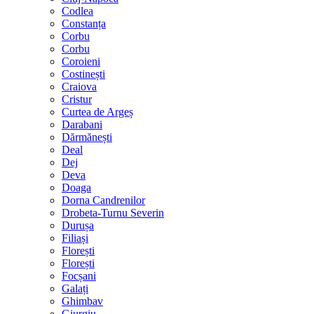
Codlea
Constanța
Corbu
Corbu
Coroieni
Costinești
Craiova
Cristur
Curtea de Argeș
Darabani
Dărmănești
Deal
Dej
Deva
Doaga
Dorna Candrenilor
Drobeta-Turnu Severin
Durușa
Filiași
Florești
Florești
Focșani
Galați
Ghimbav
Giurgiu