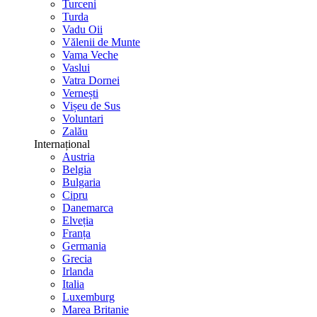
Turceni
Turda
Vadu Oii
Vălenii de Munte
Vama Veche
Vaslui
Vatra Dornei
Vernești
Vișeu de Sus
Voluntari
Zalău
Internațional
Austria
Belgia
Bulgaria
Cipru
Danemarca
Elveția
Franța
Germania
Grecia
Irlanda
Italia
Luxemburg
Marea Britanie