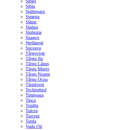
Sibiel
Sibiu
Sighișoara
Simeria
Slănic
Slatina
Slobozia
Snagov
Ștefănești
Suceava
Târgoviște
Târgu Jiu
Târgu Lăpuș
Târgu Mureș
Târgu Neamț
Târgu Ocna
Târnăveni
Techirghiol
Timișoara
Tinca
Toplița
Tulcea
Turceni
Turda
Vadu Oii