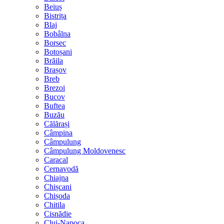
Beiuș
Bistrița
Blaj
Bobâlna
Borsec
Botoșani
Brăila
Brașov
Breb
Brezoi
Bucov
Buftea
Buzău
Călărași
Câmpina
Câmpulung
Câmpulung Moldovenesc
Caracal
Cernavodă
Chiajna
Chișcani
Chișoda
Chitila
Cisnădie
Cluj-Napoca