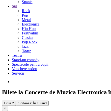
Spania
Stil
Rock
Pop
Metal
Electronica
Hip Hop
Festivaluri
Clasica
Pop Rock
Jazz
Toate
Teatru
Stand-up comedy
Spectacole pentru copii
Vouchere cadou
Servicii
Bilete la Concerte de Muzica Electronica 
Filtre
2
Sortează: În curând
×