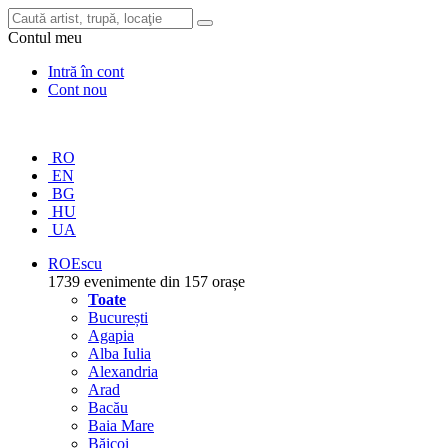
Contul meu
Intră în cont
Cont nou
RO
EN
BG
HU
UA
RO
Escu
1739 evenimente din 157 orașe
Toate
București
Agapia
Alba Iulia
Alexandria
Arad
Bacău
Baia Mare
Băicoi