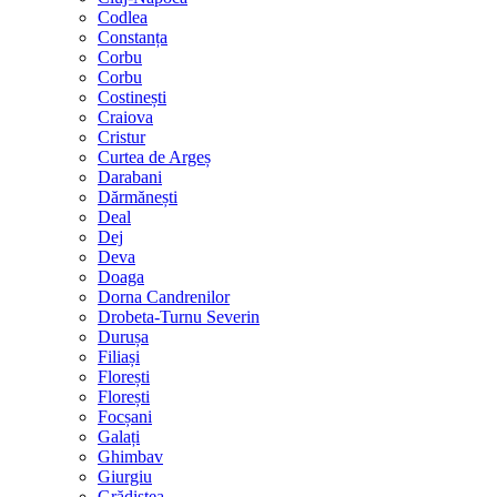
Codlea
Constanța
Corbu
Corbu
Costinești
Craiova
Cristur
Curtea de Argeș
Darabani
Dărmănești
Deal
Dej
Deva
Doaga
Dorna Candrenilor
Drobeta-Turnu Severin
Durușa
Filiași
Florești
Florești
Focșani
Galați
Ghimbav
Giurgiu
Grădiștea