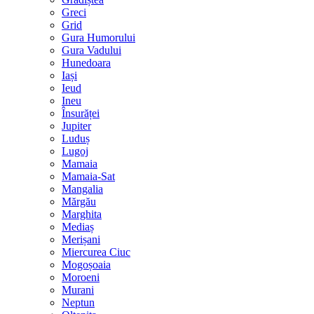
Greci
Grid
Gura Humorului
Gura Vadului
Hunedoara
Iași
Ieud
Ineu
Însurăței
Jupiter
Luduș
Lugoj
Mamaia
Mamaia-Sat
Mangalia
Mărgău
Marghita
Mediaș
Merișani
Miercurea Ciuc
Mogoșoaia
Moroeni
Murani
Neptun