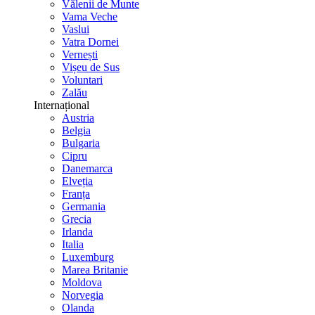
Vălenii de Munte
Vama Veche
Vaslui
Vatra Dornei
Vernești
Vișeu de Sus
Voluntari
Zalău
Internațional
Austria
Belgia
Bulgaria
Cipru
Danemarca
Elveția
Franța
Germania
Grecia
Irlanda
Italia
Luxemburg
Marea Britanie
Moldova
Norvegia
Olanda