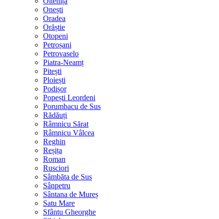
Oltenița
Onești
Oradea
Orăștie
Otopeni
Petroșani
Petrovaselo
Piatra-Neamț
Pitești
Ploiești
Podișor
Popești Leordeni
Porumbacu de Sus
Rădăuți
Râmnicu Sărat
Râmnicu Vâlcea
Reghin
Reșița
Roman
Rusciori
Sâmbăta de Sus
Sânpetru
Sântana de Mureș
Satu Mare
Sfântu Gheorghe