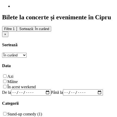
Bilete la concerte și evenimente în Cipru
Filtre
1
Sortează: În curând
×
Sortează
Data
Azi
Mâine
În acest weekend
De la
Până la
Categorii
Stand-up comedy (1)