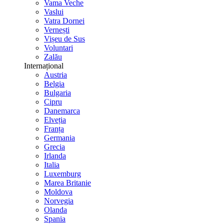
Vama Veche
Vaslui
Vatra Dornei
Vernești
Vișeu de Sus
Voluntari
Zalău
Internațional
Austria
Belgia
Bulgaria
Cipru
Danemarca
Elveția
Franța
Germania
Grecia
Irlanda
Italia
Luxemburg
Marea Britanie
Moldova
Norvegia
Olanda
Spania