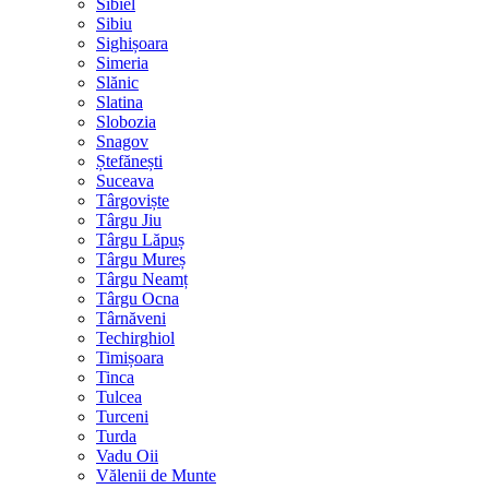
Sibiel
Sibiu
Sighișoara
Simeria
Slănic
Slatina
Slobozia
Snagov
Ștefănești
Suceava
Târgoviște
Târgu Jiu
Târgu Lăpuș
Târgu Mureș
Târgu Neamț
Târgu Ocna
Târnăveni
Techirghiol
Timișoara
Tinca
Tulcea
Turceni
Turda
Vadu Oii
Vălenii de Munte