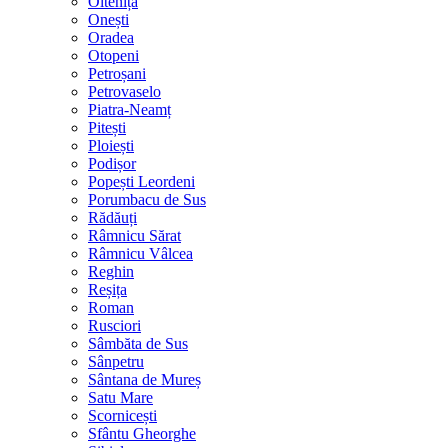
Oltenița
Onești
Oradea
Otopeni
Petroșani
Petrovaselo
Piatra-Neamț
Pitești
Ploiești
Podișor
Popești Leordeni
Porumbacu de Sus
Rădăuți
Râmnicu Sărat
Râmnicu Vâlcea
Reghin
Reșița
Roman
Rusciori
Sâmbăta de Sus
Sânpetru
Sântana de Mureș
Satu Mare
Scornicești
Sfântu Gheorghe