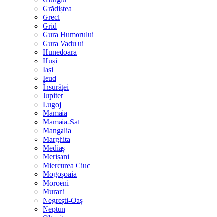
Grădiștea
Greci
Grid
Gura Humorului
Gura Vadului
Hunedoara
Huși
Iași
Ieud
Însurăței
Jupiter
Lugoj
Mamaia
Mamaia-Sat
Mangalia
Marghita
Mediaș
Merișani
Miercurea Ciuc
Mogoșoaia
Moroeni
Murani
Negrești-Oaș
Neptun