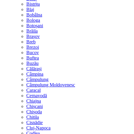
Bistrița
Blaj
Bobâlna
Bologa
Botoșani
Brăila
Brașov
Breb
Brezoi
Bucov
Buftea
Buzău
Călărași
Câmpina
Câmpulung
Câmpulung Moldovenesc
Caracal
Cernavodă
Chiajna
Chișcani
Chișoda
Chitila
Cisnădie
Cluj-Napoca
Codlea