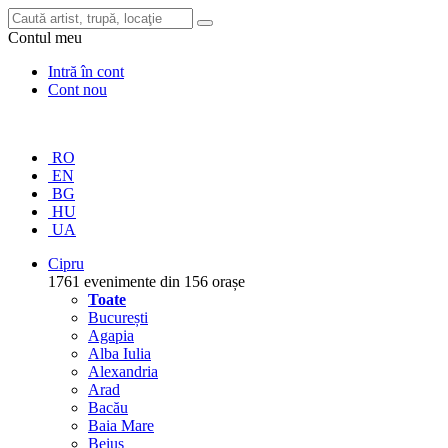
Contul meu
Intră în cont
Cont nou
RO
EN
BG
HU
UA
Cipru
1761 evenimente din 156 orașe
Toate
București
Agapia
Alba Iulia
Alexandria
Arad
Bacău
Baia Mare
Beiuș