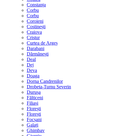
Constanța
Corbu
Corbu
Coroieni
Costinești
Craiova
Cristur
Curtea de Argeș
Darabani
Dărmănești
Deal
Dej
Deva
Doaga
Dorna Candrenilor
Drobeta-Turnu Severin
Durușa
Fălticeni
Filiași
Florești
Florești
Focșani
Galați
Ghimbav
Giurgiu