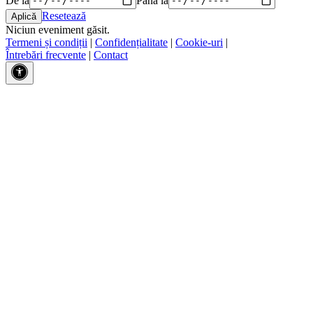
Resetează
Niciun eveniment găsit.
Termeni și condiții
|
Confidențialitate
|
Cookie-uri
|
Întrebări frecvente
|
Contact