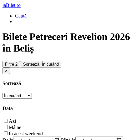
iaBilet.ro
Caută
Bilete Petreceri Revelion 2026
în Beliș
Filtre
2
Sortează: În curând
×
Sortează
Data
Azi
Mâine
În acest weekend
De la
Până la