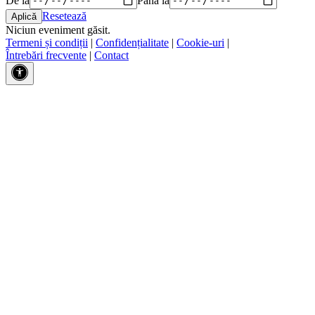
Resetează
Niciun eveniment găsit.
Termeni și condiții
|
Confidențialitate
|
Cookie-uri
|
Întrebări frecvente
|
Contact