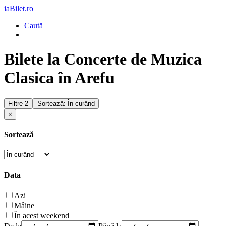
iaBilet.ro
Caută
Bilete la Concerte de Muzica
Clasica în Arefu
Filtre
2
Sortează: În curând
×
Sortează
Data
Azi
Mâine
În acest weekend
De la
Până la