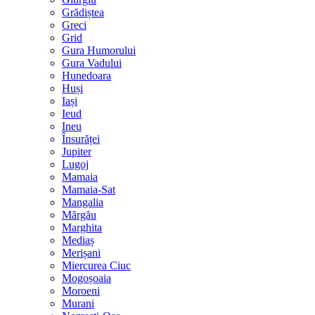
Grădiștea
Greci
Grid
Gura Humorului
Gura Vadului
Hunedoara
Huși
Iași
Ieud
Ineu
Însurăței
Jupiter
Lugoj
Mamaia
Mamaia-Sat
Mangalia
Mărgău
Marghita
Mediaș
Merișani
Miercurea Ciuc
Mogoșoaia
Moroeni
Murani