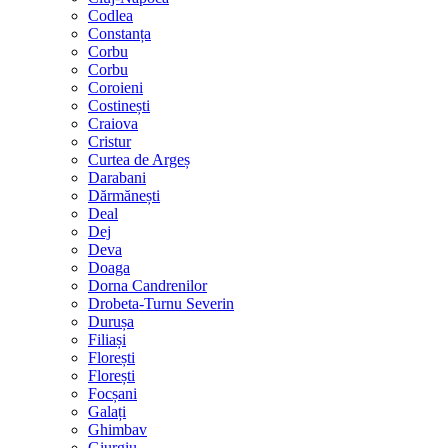
Codlea
Constanța
Corbu
Corbu
Coroieni
Costinești
Craiova
Cristur
Curtea de Argeș
Darabani
Dărmănești
Deal
Dej
Deva
Doaga
Dorna Candrenilor
Drobeta-Turnu Severin
Durușa
Filiași
Florești
Florești
Focșani
Galați
Ghimbav
Giurgiu