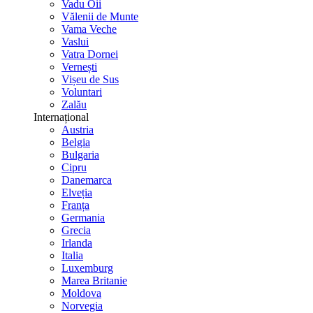
Vadu Oii
Vălenii de Munte
Vama Veche
Vaslui
Vatra Dornei
Vernești
Vișeu de Sus
Voluntari
Zalău
Internațional
Austria
Belgia
Bulgaria
Cipru
Danemarca
Elveția
Franța
Germania
Grecia
Irlanda
Italia
Luxemburg
Marea Britanie
Moldova
Norvegia