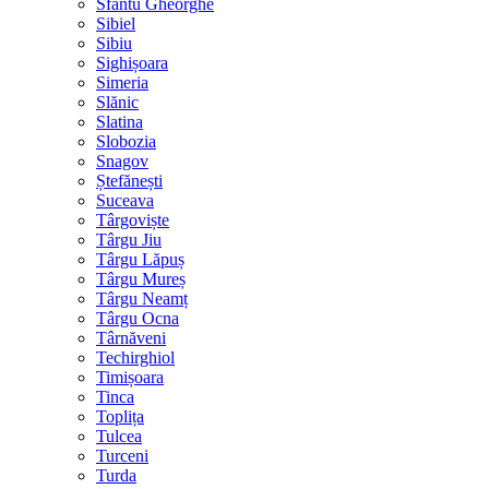
Sfântu Gheorghe
Sibiel
Sibiu
Sighișoara
Simeria
Slănic
Slatina
Slobozia
Snagov
Ștefănești
Suceava
Târgoviște
Târgu Jiu
Târgu Lăpuș
Târgu Mureș
Târgu Neamț
Târgu Ocna
Târnăveni
Techirghiol
Timișoara
Tinca
Toplița
Tulcea
Turceni
Turda