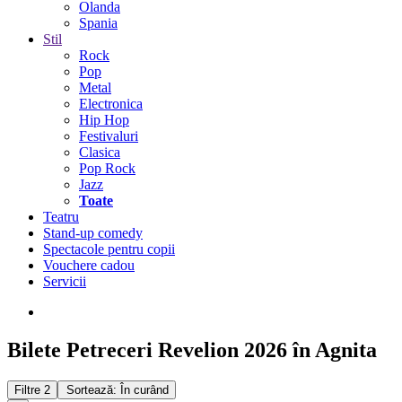
Olanda
Spania
Stil
Rock
Pop
Metal
Electronica
Hip Hop
Festivaluri
Clasica
Pop Rock
Jazz
Toate
Teatru
Stand-up comedy
Spectacole pentru copii
Vouchere cadou
Servicii
Bilete Petreceri Revelion 2026 în Agnita
Filtre
2
Sortează: În curând