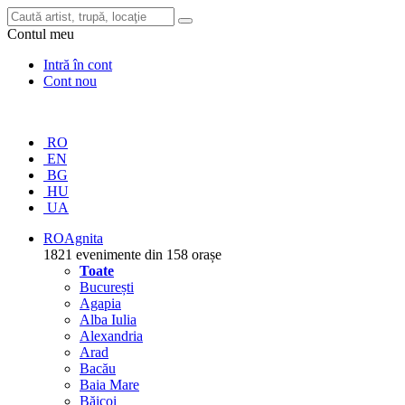
Contul meu
Intră în cont
Cont nou
RO
EN
BG
HU
UA
RO
Agnita
1821 evenimente din 158 orașe
Toate
București
Agapia
Alba Iulia
Alexandria
Arad
Bacău
Baia Mare
Băicoi