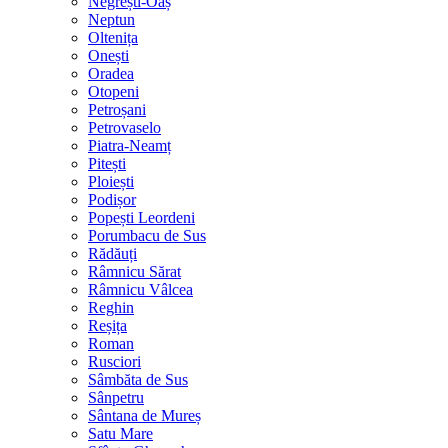
Negrești-Oaș
Neptun
Oltenița
Onești
Oradea
Otopeni
Petroșani
Petrovaselo
Piatra-Neamț
Pitești
Ploiești
Podișor
Popești Leordeni
Porumbacu de Sus
Rădăuți
Râmnicu Sărat
Râmnicu Vâlcea
Reghin
Reșița
Roman
Rusciori
Sâmbăta de Sus
Sânpetru
Sântana de Mureș
Satu Mare