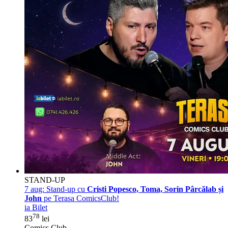
STAND-UP
7 aug:
Stand-up cu
Cristi Popesco, Toma, Sorin Pârcălab și
John
pe Terasa ComicsClub!
ia Bilet
78
83
lei
Comics Club