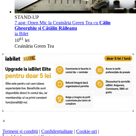
STAND-UP
7 aug:
Open Mic la Ceainăria Green Tea cu
Călin
Gheorghiu și Cătălin Răileanu
ia Bilet
61
10
lei
Ceainăria Green Tea
×
Termeni și condiții
|
Confidențialitate
|
Cookie-uri
|