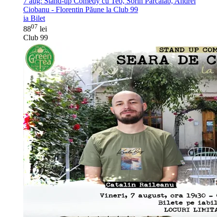
7 aug:
Stand-up Comedy cu Teo, Sorin Pârcălab, Andrei
Ciobanu - Florentin Păune la Club 99
ia Bilet
07
88
lei
Club 99