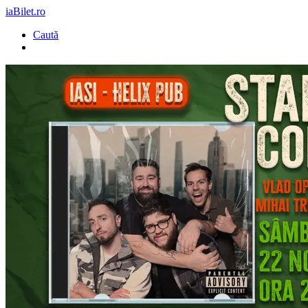
iaBilet.ro
Caută