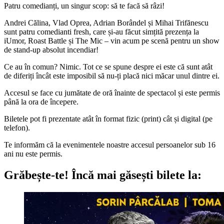
Patru comedianți, un singur scop: să te facă să râzi!
Andrei Călina, Vlad Oprea, Adrian Borândel și Mihai Trifănescu
sunt patru comedianti fresh, care și-au făcut simțită prezența la
iUmor, Roast Battle și The Mic – vin acum pe scenă pentru un show
de stand-up absolut incendiar!
Ce au în comun? Nimic. Tot ce se spune despre ei este că sunt atât
de diferiți încât este imposibil să nu-ți placă nici măcar unul dintre ei.
Accesul se face cu jumătate de oră înainte de spectacol și este permis
până la ora de începere.
Biletele pot fi prezentate atât în format fizic (print) cât și digital (pe
telefon).
Te informăm că la evenimentele noastre accesul persoanelor sub 16
ani nu este permis.
Grăbește-te!
Încă mai găsești bilete la: