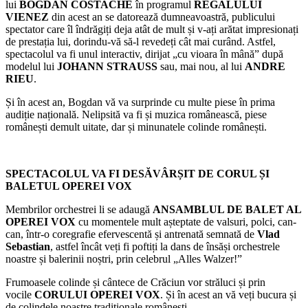
lui
BOGDAN COSTACHE
în programul
REGALULUI
VIENEZ
din acest an se datorează dumneavoastră, publicului
spectator care îl îndrăgiți deja atât de mult și v-ați arătat impresionați
de prestația lui, dorindu-vă să-l revedeți cât mai curând. Astfel,
spectacolul va fi unul interactiv, dirijat „cu vioara în mână” după
modelul lui
JOHANN STRAUSS
sau, mai nou, al lui
ANDRE
RIEU
.
Și în acest an, Bogdan vă va surprinde cu multe piese în prima
audiție națională. Nelipsită va fi și muzica românească, piese
românești demult uitate, dar și minunatele colinde românești.
SPECTACOLUL VA FI DESĂVÂRȘIT DE CORUL ȘI
BALETUL OPEREI VOX
Membrilor orchestrei li se adaugă
ANSAMBLUL DE BALET AL
OPEREI VOX
cu momentele mult așteptate de valsuri, polci, can-
can, într-o coregrafie efervescentă și antrenată semnată de
Vlad
Sebastian
, astfel încât veți fi poftiți la dans de însăși orchestrele
noastre și balerinii noștri, prin celebrul „Alles Walzer!”
Frumoasele colinde și cântece de Crăciun vor străluci și prin
vocile
CORULUI OPEREI VOX
. Și în acest an vă veți bucura și
de colindele noastre tradiționale românești.