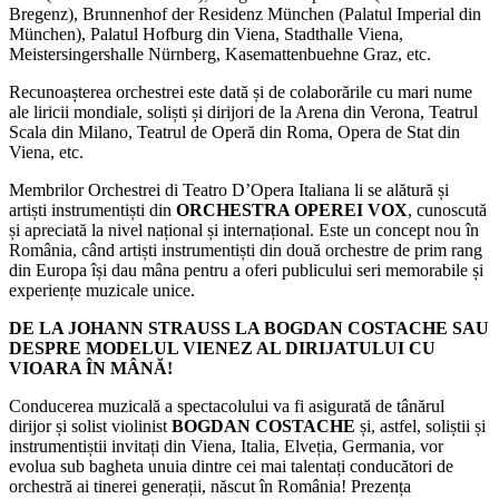
Bregenz), Brunnenhof der Residenz München (Palatul Imperial din
München), Palatul Hofburg din Viena, Stadthalle Viena,
Meistersingershalle Nürnberg, Kasemattenbuehne Graz, etc.
Recunoașterea orchestrei este dată și de colaborările cu mari nume
ale liricii mondiale, soliști și dirijori de la Arena din Verona, Teatrul
Scala din Milano, Teatrul de Operă din Roma, Opera de Stat din
Viena, etc.
Membrilor Orchestrei di Teatro D’Opera Italiana li se alătură și
artiști instrumentiști din
ORCHESTRA OPEREI VOX
, cunoscută
și apreciată la nivel național și internațional. Este un concept nou în
România, când artiști instrumentiști din două orchestre de prim rang
din Europa își dau mâna pentru a oferi publicului seri memorabile și
experiențe muzicale unice.
DE LA JOHANN STRAUSS LA BOGDAN COSTACHE SAU
DESPRE MODELUL VIENEZ AL DIRIJATULUI CU
VIOARA ÎN MÂNĂ!
Conducerea muzicală a spectacolului va fi asigurată de tânărul
dirijor și solist violinist
BOGDAN COSTACHE
și, astfel, soliștii și
instrumentiștii invitați din Viena, Italia, Elveția, Germania, vor
evolua sub bagheta unuia dintre cei mai talentați conducători de
orchestră ai tinerei generații, născut în România! Prezența