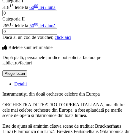
Categoria I
15
00
318
lei
de la
60
lei / lună
Categoria II
13
00
265
lei
de la
50
lei / lună
Dacă ai un cod de voucher,
click aici
Biletele sunt
returnabile
După plată, persoanele juridice pot solicita factura pe
iabilet.ro/facturi
Alege locuri
Doar o mică verificare
Detalii
Instrumentiști din două orchestre celebre din Europa
ORCHESTRA DI TEATRO D’OPERA ITALIANA, una dintre
cele mai celebre orchestre din Europa, a fost aplaudată pe marile
scene de operă și filarmonice din toată lumea.
Este de ajuns să amintim câteva scene de tradiție: Brucknerhaus
Linz (Filarmonica din Linz), Bregenz Festspielhaus (Filarmonica din