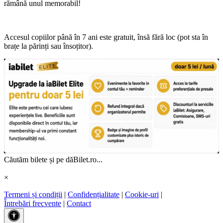
rămână unul memorabil!
Accesul copiilor până în 7 ani este gratuit, însă fără loc (pot sta în
brațe la părinți sau însoțitor).
Căutăm bilete și pe dăBilet.ro...
×
Termeni și condiții
|
Confidențialitate
|
Cookie-uri
|
Întrebări frecvente
|
Contact