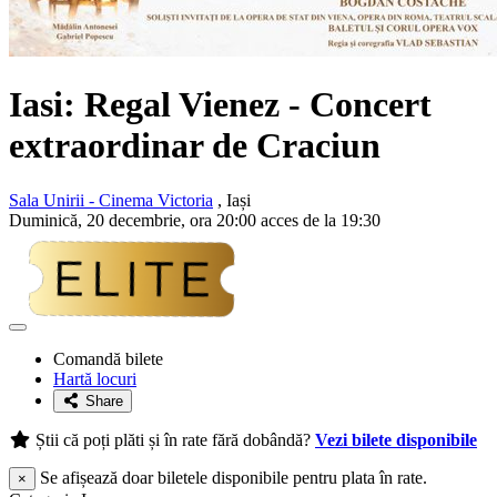
Iasi:
Regal Vienez
- Concert
extraordinar de Craciun
Sala Unirii - Cinema Victoria
, Iași
Duminică, 20 decembrie, ora 20:00 acces de la 19:30
Adaugă
la
Comandă bilete
favorite
Hartă locuri
Share
Știi că poți plăti și în rate fără dobândă?
Vezi bilete disponibile
Se afișează doar biletele disponibile pentru plata în rate.
×