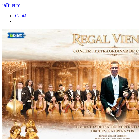
iaBilet.ro
Caută