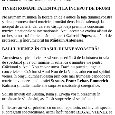
TINERI ROMÂNI TALENTAȚI LA ÎNCEPUT DE DRUM!
Ne asumăm misiunea în fiecare an de a aduce în fața dumneavoastră
și de a promova tineri muzicieni români deosebit de talentați, la
început de carieră, dar care au câștigat deja premii la concursuri
muzicale naționale și internaționale. Anul acesta va evolua alături de
orchestra noastră foarte tânărul chitarist
Gabriel Popescu
, alături de
profesorul și îndrumătorul lui
Mădălin Antonesei
.
BALUL VIENEZ ÎN ORAȘUL DUMNEAVOASTRĂ!
Atmosfera și spiritul vienez vă vor cuceri încă de la intrarea în sala
de spectacol și vă vor rămâne în suflet ca o amintire vie pentru
Crăciunul și Anul Nou ce vor urma. Dacă nu puteți ajunge la
concertele de Crăciun și Anul Nou de la Viena, aducem noi spiritul
vienez în orașul dumneavoastră prin cele mai frumoase capodopere
muzicale vieneze ale dinastiei
Strauss, Franz Lehar, Emmerich
Kalman
și multe, multe alte surprize muzicale și coregrafice.
Soliștii invitați din Austria, Italia și Elveția vor fi prezentați în
următoarele săptămâni, așa încât surprizele să se țină lanț!
În fiecare an vă surprindem cu un nou repertoriu, noi invitați speciali
și coregrafii spectaculoase, astfel încât fiecare
REGAL VIENEZ
să