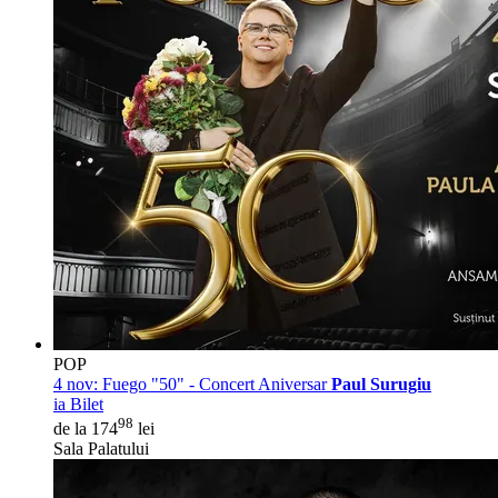
POP
4 nov:
Fuego "50" - Concert Aniversar
Paul Surugiu
ia Bilet
98
de la 174
lei
Sala Palatului