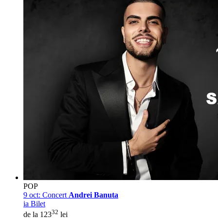
POP
9 oct:
Concert
Andrei Banuta
ia Bilet
32
de la 123
lei