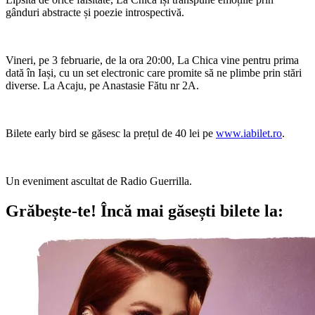
gânduri abstracte și poezie introspectivă.
Vineri, pe 3 februarie, de la ora 20:00, La Chica vine pentru prima
dată în Iași, cu un set electronic care promite să ne plimbe prin stări
diverse. La Acaju, pe Anastasie Fătu nr 2A.
Bilete early bird se găsesc la prețul de 40 lei pe
www.iabilet.ro
.
Un eveniment ascultat de Radio Guerrilla.
Grăbește-te!
Încă mai găsești bilete la: