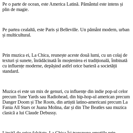
Pe o parte de ocean, este America Latină. Pământul este intens și
plin de magie.
Pe partea cealaltă, este Paris și Belleville. Un pământ modern, urban
și multicultural.
Prin muzica ei, La Chica, reunește aceste două lumi, cu un colaj de
texturi și sunete, înrădăcinată în moștenirea ei tradițională, îmbinată
cu influențe moderne, depășind astfel orice barieră a societății
standard.
Muzica ei este un mix de genuri, cu influențe din indie pop-ul celor
precum Tune Yards sau Radiohead, din hip-hop-ul american precum
Danger Doom și The Roots, din artiștii latino-americani precum La
Fania All Stars or Juana Molina, dar și din The Beatles sau muzica
clasică a lui Claude Debussy.
Lipsită de orice falsitate, La Chica își transpune emoțiile prin