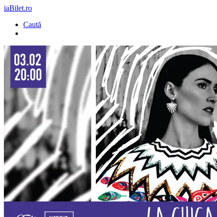
iaBilet.ro
Caută