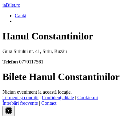
iaBilet.ro
Caută
Hanul Constantinilor
Gura Siriului nr. 41, Siriu, Buzău
Telefon
0770117561
Bilete Hanul Constantinilor
Niciun eveniment la această locație.
Termeni și condiții
|
Confidențialitate
|
Cookie-uri
|
Întrebări frecvente
|
Contact