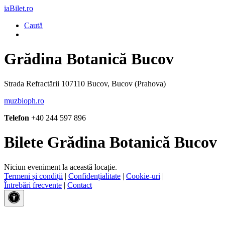
iaBilet.ro
Caută
Grădina Botanică Bucov
Strada Refractării 107110 Bucov, Bucov (Prahova)
muzbioph.ro
Telefon
+40 244 597 896
Bilete Grădina Botanică Bucov
Niciun eveniment la această locație.
Termeni și condiții
|
Confidențialitate
|
Cookie-uri
|
Întrebări frecvente
|
Contact