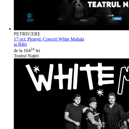
PETRECERE
17 oct:
Ploiești: Concert White Mahala
ia Bilet
24
de la 104
lei
Teatrul Naţiei