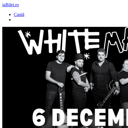
iaBilet.ro
Caută