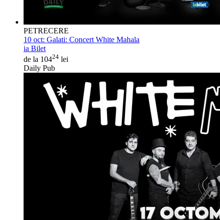
PETRECERE
10 oct:
Galati: Concert White Mahala
ia Bilet
24
de la 104
lei
Daily Pub