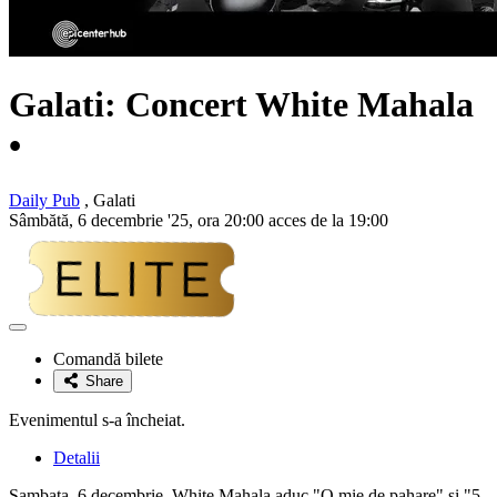
Galati: Concert White Mahala
•
Daily Pub
, Galati
Sâmbătă, 6 decembrie '25, ora 20:00 acces de la 19:00
Adaugă
la
Comandă bilete
favorite
Share
Evenimentul s-a încheiat.
Detalii
Sambata, 6 decembrie, White Mahala aduc "O mie de pahare" si "5