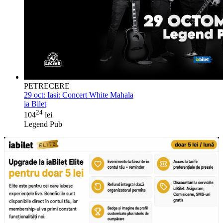
PETRECERE
29 oct:
Iasi: Concert White Mahala
ia Bilet
24
104
lei
Legend Pub