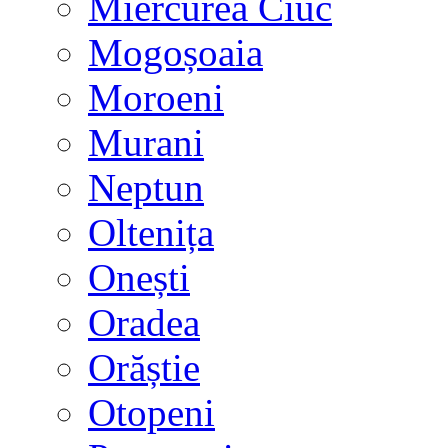
Miercurea Ciuc
Mogoșoaia
Moroeni
Murani
Neptun
Oltenița
Onești
Oradea
Orăștie
Otopeni