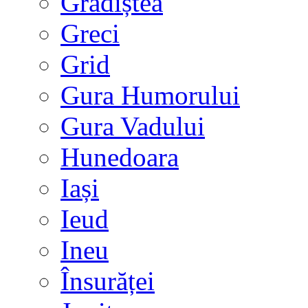
Grădiștea
Greci
Grid
Gura Humorului
Gura Vadului
Hunedoara
Iași
Ieud
Ineu
Însurăței