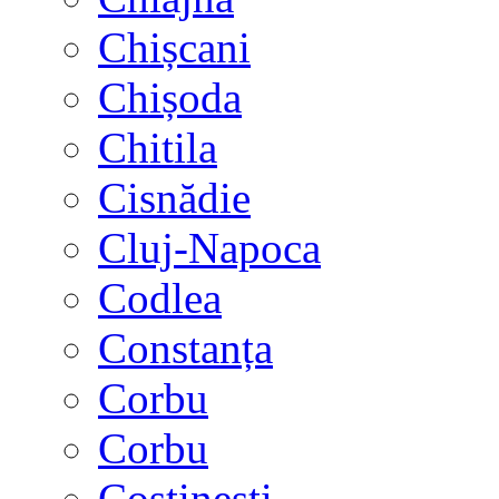
Chișcani
Chișoda
Chitila
Cisnădie
Cluj-Napoca
Codlea
Constanța
Corbu
Corbu
Costinești