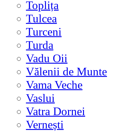
Toplița
Tulcea
Turceni
Turda
Vadu Oii
Vălenii de Munte
Vama Veche
Vaslui
Vatra Dornei
Vernești