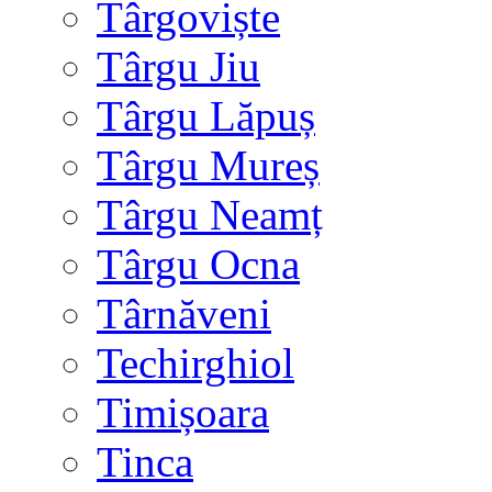
Târgoviște
Târgu Jiu
Târgu Lăpuș
Târgu Mureș
Târgu Neamț
Târgu Ocna
Târnăveni
Techirghiol
Timișoara
Tinca