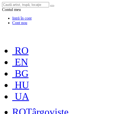
Contul meu
Intră în cont
Cont nou
RO
EN
BG
HU
UA
RO
Târgoviște