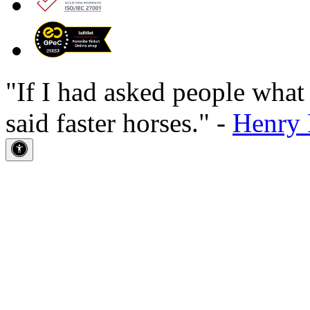
"If I had asked people wha
said faster horses." -
Henry 