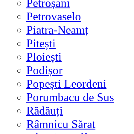
Petroșani
Petrovaselo
Piatra-Neamț
Pitești
Ploiești
Podișor
Popești Leordeni
Porumbacu de Sus
Rădăuți
Râmnicu Sărat