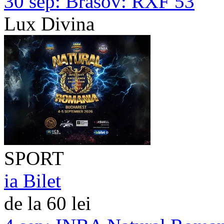
30 sep:
Brasov: RXF 53
Lux Divina
SPORT
ia Bilet
de la 60 lei