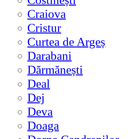
Craiova
Cristur
Curtea de Argeș
Darabani
Dărmănești
Deal
Dej
Deva
Doaga