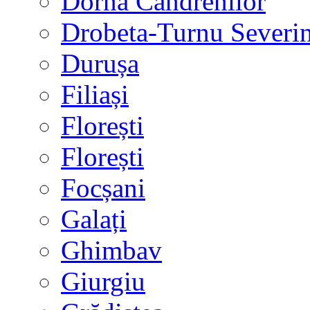
Dorna Candrenilor
Drobeta-Turnu Severi
Durușa
Filiași
Florești
Florești
Focșani
Galați
Ghimbav
Giurgiu