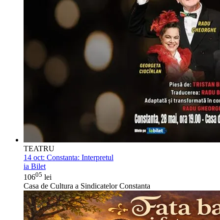
TEATRU
14 oct:
Constanta: Interpretul
ia Bilet
05
106
lei
Casa de Cultura a Sindicatelor Constanta