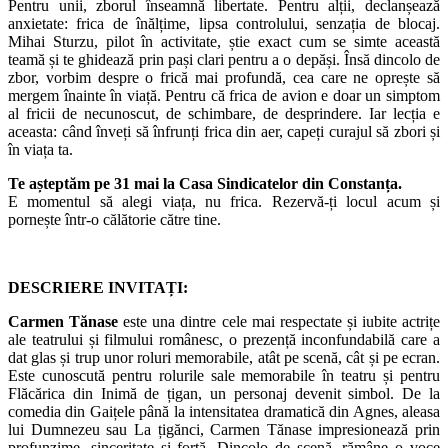
Pentru unii, zborul înseamnă libertate. Pentru alții, declanșează
anxietate: frica de înălțime, lipsa controlului, senzația de blocaj.
Mihai Sturzu, pilot în activitate, știe exact cum se simte această
teamă și te ghidează prin pași clari pentru a o depăși. Însă dincolo de
zbor, vorbim despre o frică mai profundă, cea care ne oprește să
mergem înainte în viață. Pentru că frica de avion e doar un simptom
al fricii de necunoscut, de schimbare, de desprindere. Iar lecția e
aceasta: când înveți să înfrunți frica din aer, capeți curajul să zbori și
în viața ta.
Te așteptăm pe 31 mai la Casa Sindicatelor din Constanța.
E momentul să alegi viața, nu frica. Rezervă-ți locul acum și
pornește într-o călătorie către tine.
DESCRIERE INVITAȚI:
Carmen Tănase
este una dintre cele mai respectate și iubite actrițe
ale teatrului și filmului românesc, o prezență inconfundabilă care a
dat glas și trup unor roluri memorabile, atât pe scenă, cât și pe ecran.
Este cunoscută pentru rolurile sale memorabile în teatru și pentru
Flăcărica din Inimă de țigan, un personaj devenit simbol. De la
comedia din Gaițele până la intensitatea dramatică din Agnes, aleasa
lui Dumnezeu sau La țigănci, Carmen Tănase impresionează prin
profunzime, sinceritate și forță. Dincolo de scenă, rămâne o voce