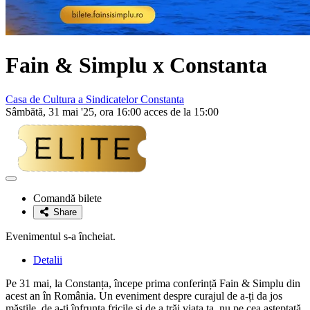
Fain & Simplu x Constanta
Casa de Cultura a Sindicatelor Constanta
Sâmbătă, 31 mai '25, ora 16:00 acces de la 15:00
Adaugă
la
Comandă bilete
favorite
Share
Evenimentul s-a încheiat.
Detalii
Pe 31 mai, la Constanța, începe prima conferință Fain & Simplu din
acest an în România. Un eveniment despre curajul de a-ți da jos
măștile, de a-ți înfrunta fricile și de a trăi viața ta, nu pe cea așteptată