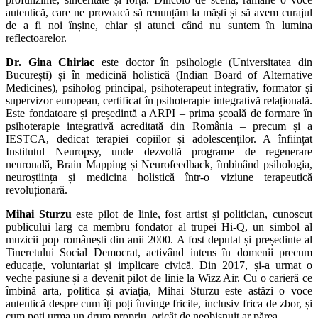
autentică, care ne provoacă să renunțăm la măști și să avem curajul
de a fi noi înșine, chiar și atunci când nu suntem în lumina
reflectoarelor.
Dr. Gina Chiriac
este doctor în psihologie (Universitatea din
București) și în medicină holistică (Indian Board of Alternative
Medicines), psiholog principal, psihoterapeut integrativ, formator și
supervizor european, certificat în psihoterapie integrativă relațională.
Este fondatoare și președintă a ARPI – prima școală de formare în
psihoterapie integrativă acreditată din România – precum și a
IESTCA, dedicat terapiei copiilor și adolescenților. A înființat
Institutul Neuropsy, unde dezvoltă programe de regenerare
neuronală, Brain Mapping și Neurofeedback, îmbinând psihologia,
neuroștiința și medicina holistică într-o viziune terapeutică
revoluționară.
Mihai Sturzu
este pilot de linie, fost artist și politician, cunoscut
publicului larg ca membru fondator al trupei Hi-Q, un simbol al
muzicii pop românești din anii 2000. A fost deputat și președinte al
Tineretului Social Democrat, activând intens în domenii precum
educație, voluntariat și implicare civică. Din 2017, și-a urmat o
veche pasiune și a devenit pilot de linie la Wizz Air. Cu o carieră ce
îmbină arta, politica și aviația, Mihai Sturzu este astăzi o voce
autentică despre cum îți poți învinge fricile, inclusiv frica de zbor, și
cum poți urma un drum propriu, oricât de neobișnuit ar părea.