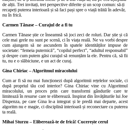
de alții. Trei invitați, trei perspective diferite și un scop comun: să-ți
recapeți puterea interioară și să faci pași spre o viață trăită în adevăr,
nu în frică.
Carmen Tănase – Curajul de a fi tu
Carmen Tănase știe ce înseamnă să joci zeci de roluri. Dar știe și că
cele mai grele nu sunt pe scenă, ci în viața reală. Ne va vorbi despre
cum ajungem să ne ascundem în spatele identităților impuse de
societate: “femeia puternică”, “copilul perfect”, “adultul responsabil”
și despre cum putem găsi curajul să renunțăm la ele. Pentru că, să fii
tu, nu e o slăbiciune, e un act de curaj.
Gina Chiriac – Algoritmul miracolului
Cum ar fi să nu mai funcționezi după algoritmii rețelelor sociale, ci
după propriul tău cod interior? Gina Chiriac vine cu Algoritmul
miracolului, un proces prin care transformi gândurile care te
limitează în resurse care te eliberează. Inspirat din învățăturile lui Joe
Dispenza, pe care Gina le-a integrat și le predă mai departe, acest
algoritm nu e magie, ci disciplină interioară și reconectare cu puterea
ta reală.
Mihai Sturzu – Eliberează-te de frică! Cucerește cerul