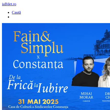
iaBilet.ro
Caută