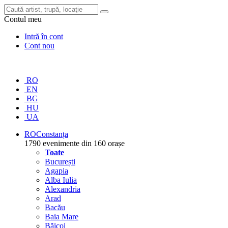
Contul meu
Intră în cont
Cont nou
RO
EN
BG
HU
UA
RO
Constanța
1790 evenimente din 160 orașe
Toate
București
Agapia
Alba Iulia
Alexandria
Arad
Bacău
Baia Mare
Băicoi