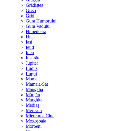
Grădiștea
Greci
Grid
Gura Humorului
Gura Vadului
Hunedoara
Huși
Iași
Ieud
Ineu
Însurăței
Jupiter
Luduș
Lugoj
Mamaia
Mamaia-Sat
Mangalia
Mărgău
Marghita
Mediaș
Merișani
Miercurea Ciuc
Mogoșoaia
Moroeni