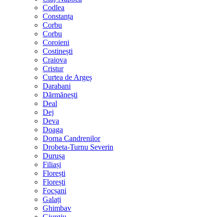
Codlea
Constanța
Corbu
Corbu
Coroieni
Costinești
Craiova
Cristur
Curtea de Argeș
Darabani
Dărmănești
Deal
Dej
Deva
Doaga
Dorna Candrenilor
Drobeta-Turnu Severin
Durușa
Filiași
Florești
Florești
Focșani
Galați
Ghimbav
Giurgiu