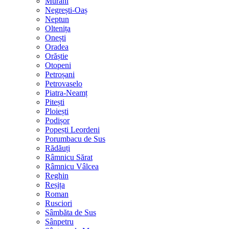
Murani
Negrești-Oaș
Neptun
Oltenița
Onești
Oradea
Orăștie
Otopeni
Petroșani
Petrovaselo
Piatra-Neamț
Pitești
Ploiești
Podișor
Popești Leordeni
Porumbacu de Sus
Rădăuți
Râmnicu Sărat
Râmnicu Vâlcea
Reghin
Reșița
Roman
Rusciori
Sâmbăta de Sus
Sânpetru