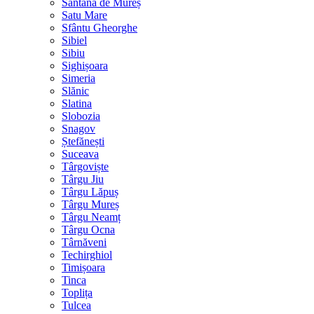
Sântana de Mureș
Satu Mare
Sfântu Gheorghe
Sibiel
Sibiu
Sighișoara
Simeria
Slănic
Slatina
Slobozia
Snagov
Ștefănești
Suceava
Târgoviște
Târgu Jiu
Târgu Lăpuș
Târgu Mureș
Târgu Neamț
Târgu Ocna
Târnăveni
Techirghiol
Timișoara
Tinca
Toplița
Tulcea