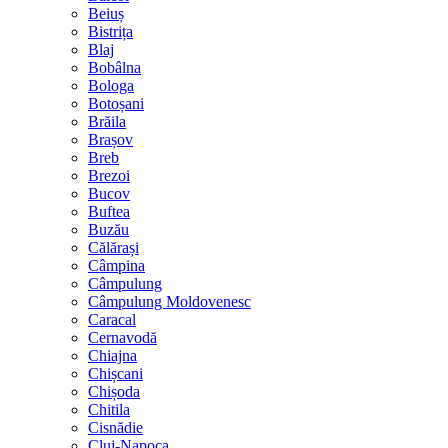
Beiuș
Bistrița
Blaj
Bobâlna
Bologa
Botoșani
Brăila
Brașov
Breb
Brezoi
Bucov
Buftea
Buzău
Călărași
Câmpina
Câmpulung
Câmpulung Moldovenesc
Caracal
Cernavodă
Chiajna
Chișcani
Chișoda
Chitila
Cisnădie
Cluj-Napoca