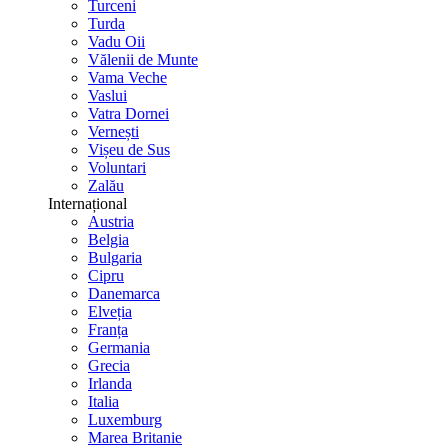
Turceni
Turda
Vadu Oii
Vălenii de Munte
Vama Veche
Vaslui
Vatra Dornei
Vernești
Vișeu de Sus
Voluntari
Zalău
Internațional
Austria
Belgia
Bulgaria
Cipru
Danemarca
Elveția
Franța
Germania
Grecia
Irlanda
Italia
Luxemburg
Marea Britanie