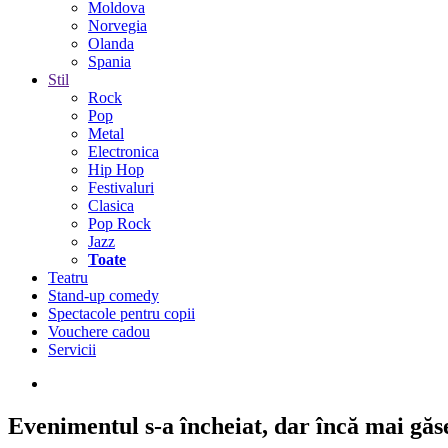
Moldova
Norvegia
Olanda
Spania
Stil
Rock
Pop
Metal
Electronica
Hip Hop
Festivaluri
Clasica
Pop Rock
Jazz
Toate
Teatru
Stand-up comedy
Spectacole pentru copii
Vouchere cadou
Servicii
Evenimentul s-a încheiat,
dar încă mai găseș