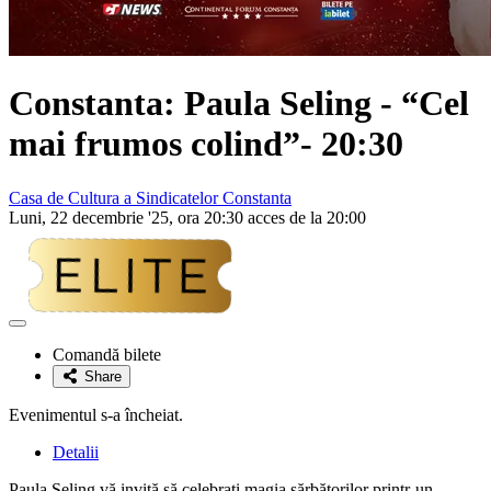
Constanta:
Paula Seling
- “Cel
mai frumos colind”- 20:30
Casa de Cultura a Sindicatelor Constanta
Luni, 22 decembrie '25, ora 20:30 acces de la 20:00
Adaugă
la
Comandă bilete
favorite
Share
Evenimentul s-a încheiat.
Detalii
Paula Seling vă invită să celebrați magia sărbătorilor printr-un