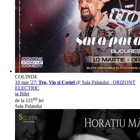
COLINDE
10 mar '27:
Teo, Vio si Costel
@ Sala Palatului - ORIZONT
ELECTRIC
ia Bilet
68
de la 121
lei
Sala Palatului