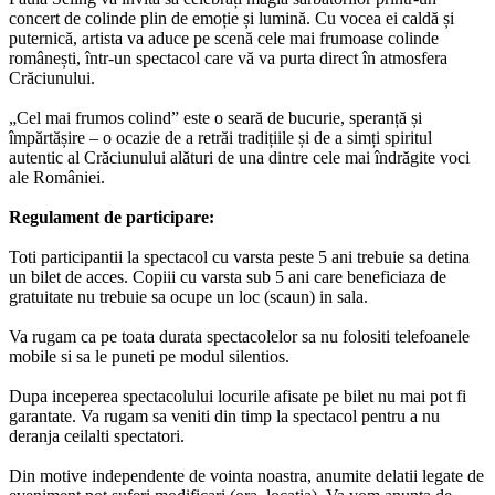
concert de colinde plin de emoție și lumină. Cu vocea ei caldă și
puternică, artista va aduce pe scenă cele mai frumoase colinde
românești, într-un spectacol care vă va purta direct în atmosfera
Crăciunului.
„Cel mai frumos colind” este o seară de bucurie, speranță și
împărtășire – o ocazie de a retrăi tradițiile și de a simți spiritul
autentic al Crăciunului alături de una dintre cele mai îndrăgite voci
ale României.
Regulament de participare:
Toti participantii la spectacol cu varsta peste 5 ani trebuie sa detina
un bilet de acces. Copiii cu varsta sub 5 ani care beneficiaza de
gratuitate nu trebuie sa ocupe un loc (scaun) in sala.
Va rugam ca pe toata durata spectacolelor sa nu folositi telefoanele
mobile si sa le puneti pe modul silentios.
Dupa inceperea spectacolului locurile afisate pe bilet nu mai pot fi
garantate. Va rugam sa veniti din timp la spectacol pentru a nu
deranja ceilalti spectatori.
Din motive independente de vointa noastra, anumite delatii legate de