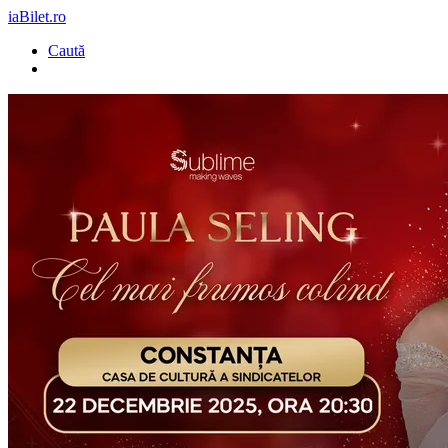
iaBilet.ro
Caută