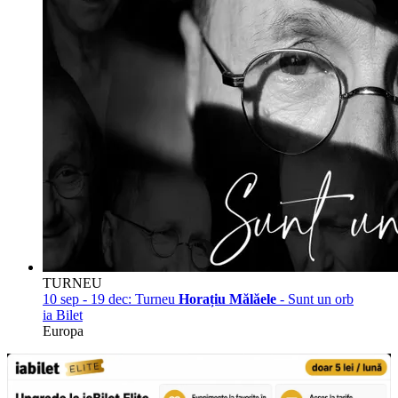
TURNEU
10 sep - 19 dec:
Turneu
Horațiu Mălăele
- Sunt un orb
ia Bilet
Europa