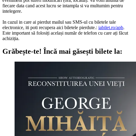
eveniment pot suferi modificari (ora, locatia). Va vom anunta de
fiecare data cand acest lucru se intampla si va multumim pentru
intelegere.
In cazul in care ai pierdut mailul sau SMS-ul cu biletele tale
electronice, iti poti recupera aici biletele pierdute.:
iabilet.ro/apb
.
Este important să folosiți același număr de telefon cu care ați făcut
achiziția.
Grăbește-te!
Încă mai găsești bilete la: