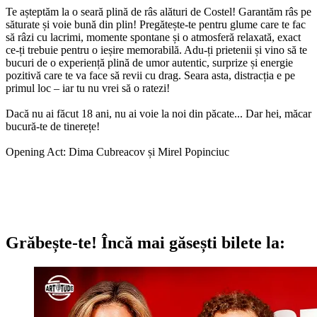
Te așteptăm la o seară plină de râs alături de Costel! Garantăm râs pe
săturate și voie bună din plin! Pregătește-te pentru glume care te fac
să râzi cu lacrimi, momente spontane și o atmosferă relaxată, exact
ce-ți trebuie pentru o ieșire memorabilă. Adu-ți prietenii și vino să te
bucuri de o experiență plină de umor autentic, surprize și energie
pozitivă care te va face să revii cu drag. Seara asta, distracția e pe
primul loc – iar tu nu vrei să o ratezi!
Dacă nu ai făcut 18 ani, nu ai voie la noi din păcate... Dar hei, măcar
bucură-te de tinerețe!
Opening Act: Dima Cubreacov și Mirel Popinciuc
Grăbește-te!
Încă mai găsești bilete la: