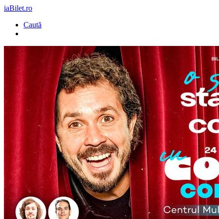
iaBilet.ro
Caută