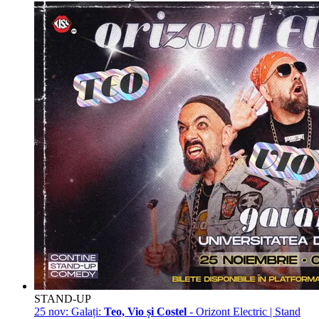
STAND-UP
25 nov:
Galați:
Teo, Vio și Costel
- Orizont Electric | Stand