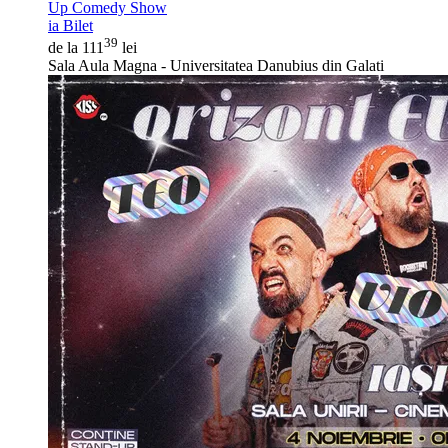
Up Comedy Show
ia Bilet
39
de la 111
lei
Sala Aula Magna - Universitatea Danubius din Galati