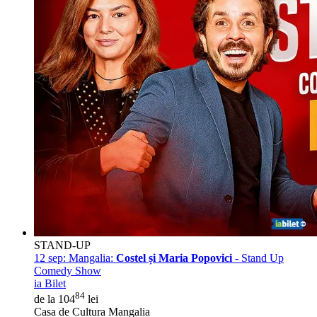
STAND-UP
12 sep:
Mangalia:
Costel și Maria Popovici
- Stand Up
Comedy Show
ia Bilet
84
de la 104
lei
Casa de Cultura Mangalia