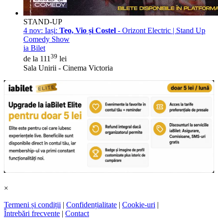
STAND-UP
4 nov:
Iași:
Teo, Vio și Costel
- Orizont Electric | Stand Up
Comedy Show
ia Bilet
39
de la 111
lei
Sala Unirii - Cinema Victoria
×
Termeni și condiții
|
Confidențialitate
|
Cookie-uri
|
Întrebări frecvente
|
Contact