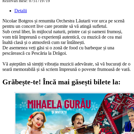
Rezervări mese: 0751719719
Detalii
Nicolae Botgros și renumita Orchestra Lăutarii vor urca pe scenă
pentru un concert live care promite să vă atingă sufletul.
Sub cerul liber, în mijlocul naturii, printre cai și oameni frumoși,
vom trăi împreună o experiență autentică, cu muzică de cea mai
înaltă clasă și o atmosferă cum rar întâlnești.
De asemenea veți găsi si o zonă de food cu barbeque și una
pescărească cu Pescăria la Drăgoi.
Vă așteptăm să simțiți vibrația muzicii adevărate, să vă bucurați de o
seară memorabilă și să scriem împreună o poveste frumoasă de vară.
Grăbește-te!
Încă mai găsești bilete la: