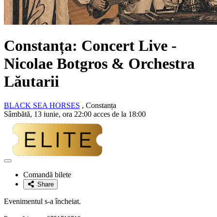
Constanța: Concert Live -
Nicolae Botgros & Orchestra
Lăutarii
BLACK SEA HORSES
, Constanța
Sâmbătă, 13 iunie, ora 22:00 acces de la 18:00
Adaugă
la
Comandă bilete
favorite
Share
Evenimentul s-a încheiat.