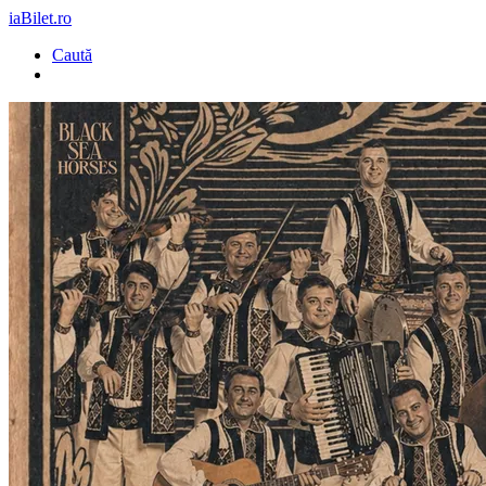
iaBilet.ro
Caută