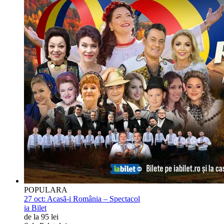
POPULARA
27 oct:
Acasã-i România – Spectacol
ia Bilet
de la 95 lei