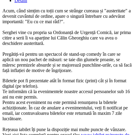
Detalii
Acum, când simțim cu toții cum se strânge cureaua și "austeritate" a
devenit cuvântul de ordine, apare o singură întrebare cu adevărat
importantă: "Eu cu ce mai râd?".
Serghei vine cu propria sa Ordonanță de Urgență Comică, iar prima
citire a serii îi va aparține lui Călin Gheorghiu care va avea o
deschidere austeritară.
Pregătiți-vă pentru un spectacol de stand-up comedy în care se
aplică un nou pachet de măsuri: se taie din glumele proaste, se
măresc premizele absurde și se majorează punchline-urile, ca să facă
față inflației de motive de îngrijorare.
Biletele pot fi prezentate atât în format fizic (print) cât și în format
digital (pe telefon).
Te informăm că la evenimentele noastre accesul persoanelor sub 16
ani nu este permis.
Pentru acest eveniment nu este permisă renunțarea la biletele
achiziționate. În caz de anulare a evenimentului, veți fi notificat pe
email, iar contravaloarea biletelor este returnată în maxim 7 zile
lucrătoare.
Rețeaua iabilet îți pune la dispoziție mai multe puncte de vânzare.
Vezi aici lista completă pentru orașul tău:
www.iabilet.ro/puncte-de-