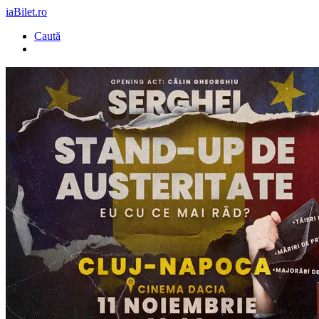
iaBilet.ro
Caută