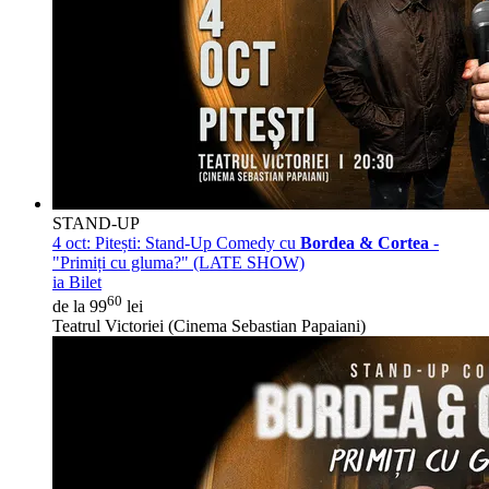
STAND-UP
4 oct:
Pitești: Stand-Up Comedy cu
Bordea & Cortea
-
"Primiți cu gluma?" (LATE SHOW)
ia Bilet
60
de la 99
lei
Teatrul Victoriei (Cinema Sebastian Papaiani)