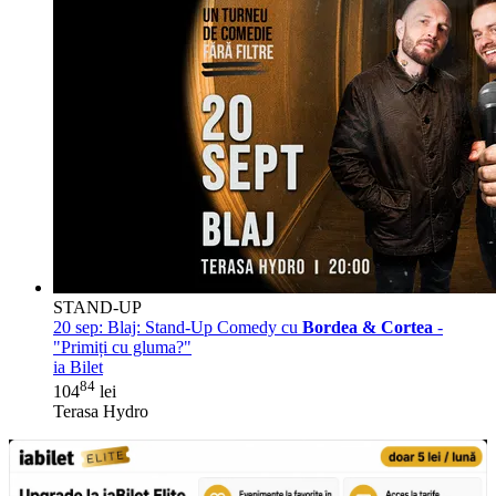
STAND-UP
20 sep:
Blaj: Stand-Up Comedy cu
Bordea & Cortea
-
"Primiți cu gluma?"
ia Bilet
84
104
lei
Terasa Hydro