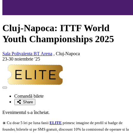
Cluj-Napoca: ITTF World
Youth Championships 2025
Sala Polivalenta BT Arena
, Cluj-Napoca
23-30 noiembrie '25
Adaugă
la
Comandă bilete
favorite
Share
Evenimentul s-a încheiat.
☀️ Cu doar 5 lei pe luna fanii
ELITE
primesc imagine de profil si badge de
founder, biletele si pe SMS gratuit, discount 10% la comisionul de operare si la