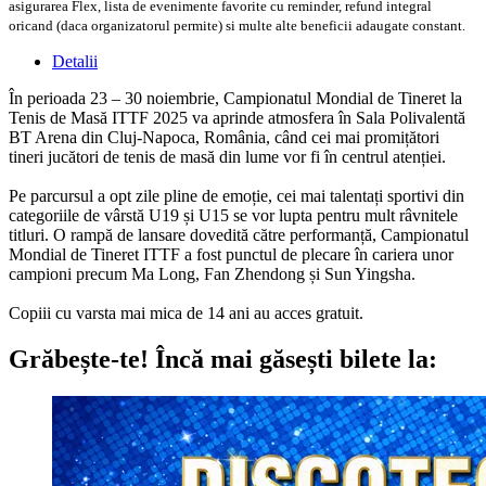
asigurarea Flex, lista de evenimente favorite cu reminder, refund integral
oricand (daca organizatorul permite) si multe alte beneficii adaugate constant.
Detalii
În perioada 23 – 30 noiembrie, Campionatul Mondial de Tineret la
Tenis de Masă ITTF 2025 va aprinde atmosfera în Sala Polivalentă
BT Arena din Cluj-Napoca, România, când cei mai promițători
tineri jucători de tenis de masă din lume vor fi în centrul atenției.
Pe parcursul a opt zile pline de emoție, cei mai talentați sportivi din
categoriile de vârstă U19 și U15 se vor lupta pentru mult râvnitele
titluri. O rampă de lansare dovedită către performanță, Campionatul
Mondial de Tineret ITTF a fost punctul de plecare în cariera unor
campioni precum Ma Long, Fan Zhendong și Sun Yingsha.
Copiii cu varsta mai mica de 14 ani au acces gratuit.
Grăbește-te!
Încă mai găsești bilete la: