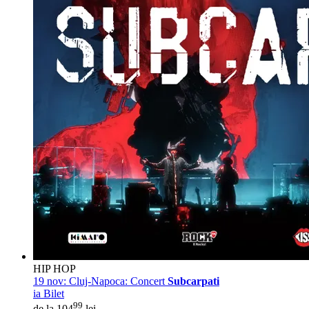
HIP HOP
19 nov:
Cluj-Napoca: Concert
Subcarpati
ia Bilet
99
de la 104
lei