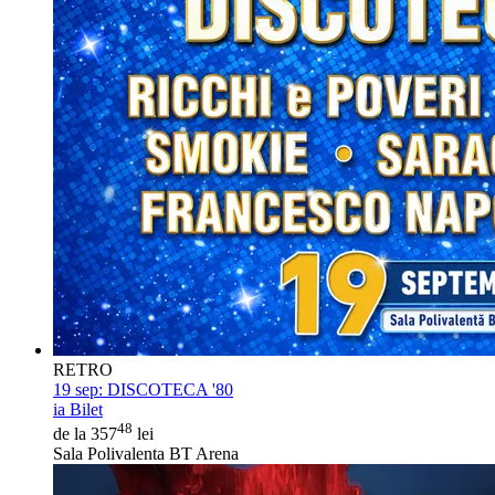
RETRO
19 sep:
DISCOTECA '80
ia Bilet
48
de la 357
lei
Sala Polivalenta BT Arena