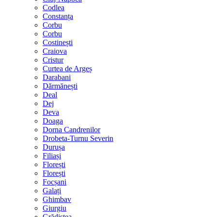
Codlea
Constanța
Corbu
Corbu
Costinești
Craiova
Cristur
Curtea de Argeș
Darabani
Dărmănești
Deal
Dej
Deva
Doaga
Dorna Candrenilor
Drobeta-Turnu Severin
Durușa
Filiași
Florești
Florești
Focșani
Galați
Ghimbav
Giurgiu
Grădiștea