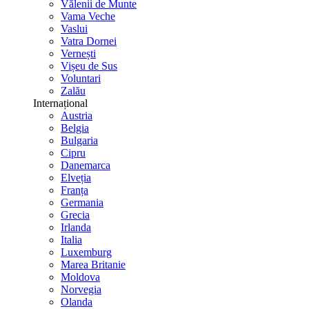
Vălenii de Munte
Vama Veche
Vaslui
Vatra Dornei
Vernești
Vișeu de Sus
Voluntari
Zalău
Internațional
Austria
Belgia
Bulgaria
Cipru
Danemarca
Elveția
Franța
Germania
Grecia
Irlanda
Italia
Luxemburg
Marea Britanie
Moldova
Norvegia
Olanda