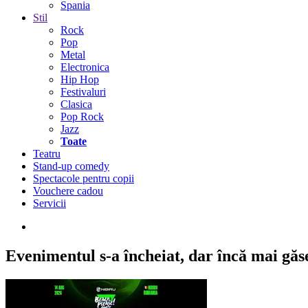
Spania
Stil
Rock
Pop
Metal
Electronica
Hip Hop
Festivaluri
Clasica
Pop Rock
Jazz
Toate
Teatru
Stand-up comedy
Spectacole pentru copii
Vouchere cadou
Servicii
Evenimentul s-a încheiat,
dar încă mai găseș