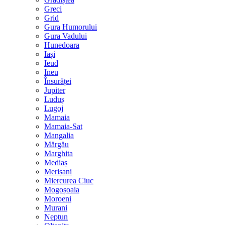
Greci
Grid
Gura Humorului
Gura Vadului
Hunedoara
Iași
Ieud
Ineu
Însurăței
Jupiter
Luduș
Lugoj
Mamaia
Mamaia-Sat
Mangalia
Mărgău
Marghita
Mediaș
Merișani
Miercurea Ciuc
Mogoșoaia
Moroeni
Murani
Neptun