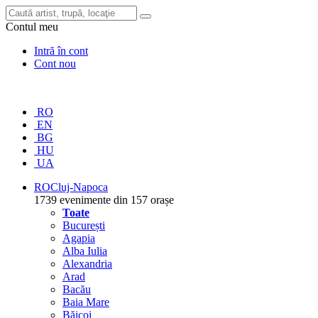
Contul meu
Intră în cont
Cont nou
RO
EN
BG
HU
UA
RO
Cluj-Napoca
1739 evenimente din 157 orașe
Toate
București
Agapia
Alba Iulia
Alexandria
Arad
Bacău
Baia Mare
Băicoi