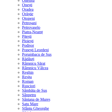
Oltenița
Onești
Oradea
Orăștie
Otopeni
Petroșani
Petrovaselo
Piatra-Neamț
Pitești
Ploiești
Podișor
Popești Leordeni
Porumbacu de Sus
Rădăuți
Râmnicu Sărat
Râmnicu Vâlcea
Reghin
Reșița
Roman
Rusciori
Sâmbăta de Sus
Sânpetru
Sântana de Mureș
Satu Mare
Sfântu Gheorghe