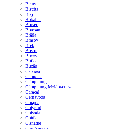
Beiuș
Bistrița
Blaj
Bobâlna
Borsec
Botoșani
Brăila
Brașov
Breb
Brezoi
Bucov
Buftea
Buzău
Călărași
Câmpina
Câmpulung
Câmpulung Moldovenesc
Caracal
Cernavodă
Chiajna
Chișcani
Chișoda
Chitila
Cisnădie
Cluj-Napoca