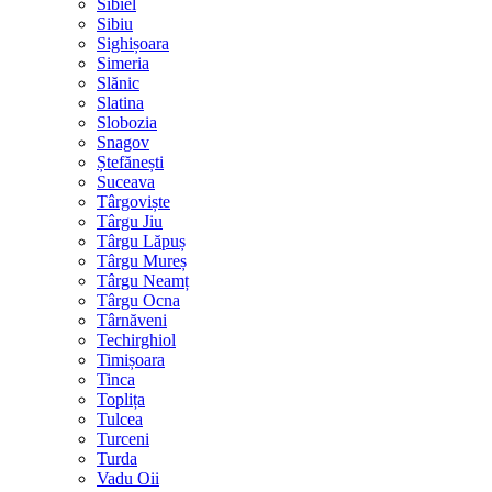
Sibiel
Sibiu
Sighișoara
Simeria
Slănic
Slatina
Slobozia
Snagov
Ștefănești
Suceava
Târgoviște
Târgu Jiu
Târgu Lăpuș
Târgu Mureș
Târgu Neamț
Târgu Ocna
Târnăveni
Techirghiol
Timișoara
Tinca
Toplița
Tulcea
Turceni
Turda
Vadu Oii