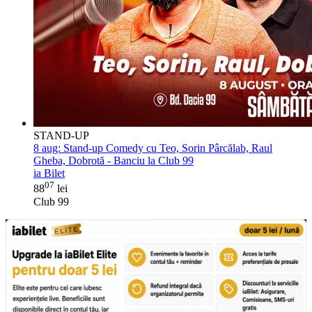
STAND-UP
8 aug:
Stand-up Comedy cu Teo, Sorin Pârcălab, Raul
Gheba, Dobrotă - Banciu la Club 99
ia Bilet
07
88
lei
Club 99