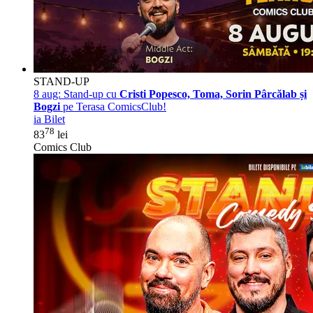
STAND-UP
8 aug:
Stand-up cu
Cristi Popesco, Toma, Sorin Pârcălab și
Bogzi
pe Terasa ComicsClub!
ia Bilet
78
83
lei
Comics Club