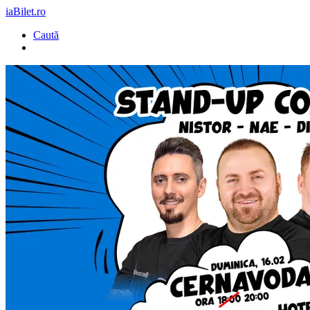
iaBilet.ro
Caută