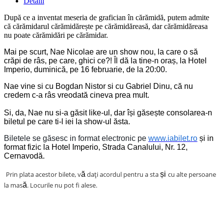
Detalii
După ce a inventat meseria de grafician în cărămidă, putem admite
că cărămidarul cărămidărește pe cărămidăreasă, dar cărămidăreasa
nu poate cărămidări pe cărămidar.
Mai pe scurt, Nae Nicolae are un show nou, la care o să
crăpi de râs, pe care, ghici ce?! Îl dă la tine-n oraș, la Hotel
Imperio, duminică, pe 16 februarie, de la 20:00.
Nae vine si cu Bogdan Nistor si cu Gabriel Dinu, că nu
credem c-a râs vreodată cineva prea mult.
Si, da, Nae nu si-a găsit like-ul, dar își găsește consolarea-n
biletul pe care ti-l iei la show-ul ăsta.
Biletele se găsesc in format electronic pe
www.iabilet.ro
și in
format fizic la Hotel Imperio, Strada Canalului, Nr. 12,
Cernavodă.
Prin plata acestor bilete, v
ă
dați acordul pentru a sta
și
cu alte persoane
la mas
ă
. Locurile nu pot fi alese.