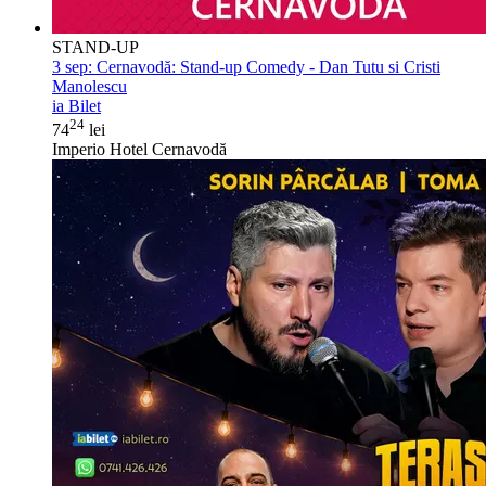
STAND-UP
3 sep:
Cernavodă: Stand-up Comedy - Dan Tutu si Cristi
Manolescu
ia Bilet
24
74
lei
Imperio Hotel Cernavodă