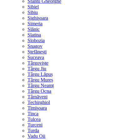
Sfântu Gheorghe
Sibiel
Sibiu
Sighișoara
Simeria
Slănic
Slatina
Slobozia
Snagov
Ștefănești
Suceava
Târgoviște
Târgu Jiu
Târgu Lăpuș
Târgu Mureș
Târgu Neamț
Târgu Ocna
Târnăveni
Techirghiol
Timișoara
Tinca
Tulcea
Turceni
Turda
Vadu Oii