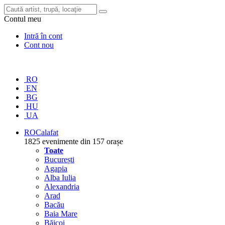
Contul meu
Intră în cont
Cont nou
RO
EN
BG
HU
UA
RO
Calafat
1825 evenimente din 157 orașe
Toate
București
Agapia
Alba Iulia
Alexandria
Arad
Bacău
Baia Mare
Băicoi