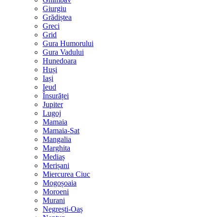
Giurgiu
Grădiștea
Greci
Grid
Gura Humorului
Gura Vadului
Hunedoara
Huși
Iași
Ieud
Însurăței
Jupiter
Lugoj
Mamaia
Mamaia-Sat
Mangalia
Marghita
Mediaș
Merișani
Miercurea Ciuc
Mogoșoaia
Moroeni
Murani
Negrești-Oaș