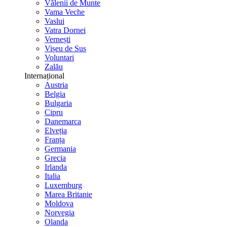
Vălenii de Munte
Vama Veche
Vaslui
Vatra Dornei
Vernești
Vișeu de Sus
Voluntari
Zalău
Internațional
Austria
Belgia
Bulgaria
Cipru
Danemarca
Elveția
Franța
Germania
Grecia
Irlanda
Italia
Luxemburg
Marea Britanie
Moldova
Norvegia
Olanda