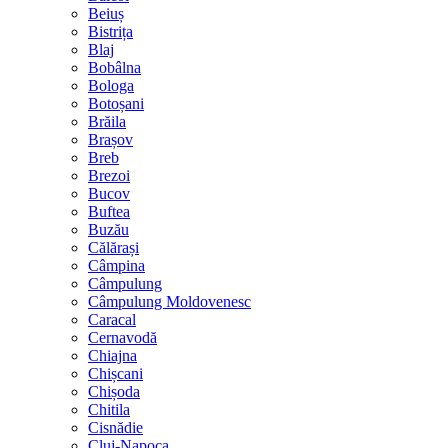
Beiuș
Bistrița
Blaj
Bobâlna
Bologa
Botoșani
Brăila
Brașov
Breb
Brezoi
Bucov
Buftea
Buzău
Călărași
Câmpina
Câmpulung
Câmpulung Moldovenesc
Caracal
Cernavodă
Chiajna
Chișcani
Chișoda
Chitila
Cisnădie
Cluj-Napoca