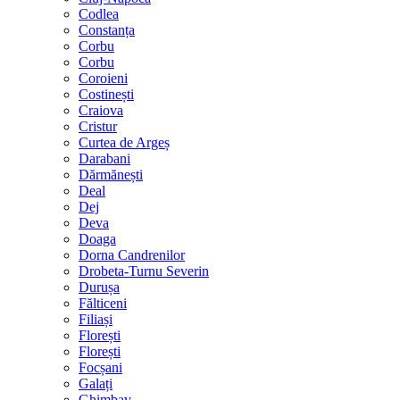
Codlea
Constanța
Corbu
Corbu
Coroieni
Costinești
Craiova
Cristur
Curtea de Argeș
Darabani
Dărmănești
Deal
Dej
Deva
Doaga
Dorna Candrenilor
Drobeta-Turnu Severin
Durușa
Fălticeni
Filiași
Florești
Florești
Focșani
Galați
Ghimbav