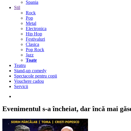
Spania
Stil
Rock
Pop
Metal
Electronica
Hip Hop
Festivaluri
Clasica
Pop Rock
Jazz
Toate
Teatru
Stand-up comedy
Spectacole pentru copii
Vouchere cadou
Servicii
Evenimentul s-a încheiat,
dar încă mai găseș