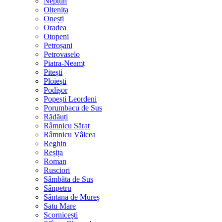
Neptun
Oltenița
Onești
Oradea
Otopeni
Petroșani
Petrovaselo
Piatra-Neamț
Pitești
Ploiești
Podișor
Popești Leordeni
Porumbacu de Sus
Rădăuți
Râmnicu Sărat
Râmnicu Vâlcea
Reghin
Reșița
Roman
Rusciori
Sâmbăta de Sus
Sânpetru
Sântana de Mureș
Satu Mare
Scornicești