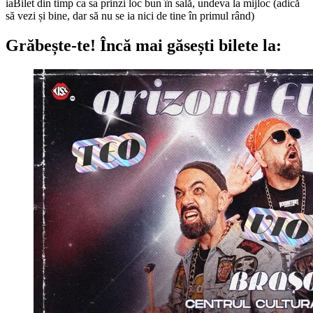
iaBilet din timp ca sa prinzi loc bun în sală, undeva la mijloc (adică
să vezi și bine, dar să nu se ia nici de tine în primul rând)
Grăbește-te!
Încă mai găsești bilete la: