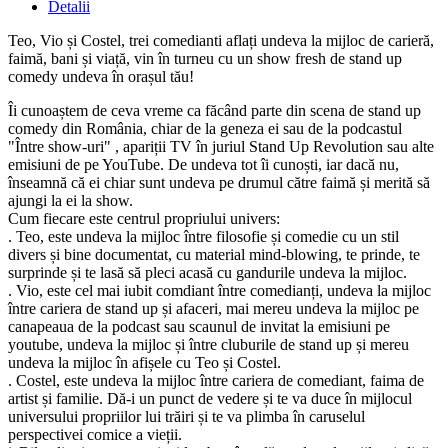
Detalii
Teo, Vio și Costel, trei comedianti aflați undeva la mijloc de carieră,
faimă, bani și viață, vin în turneu cu un show fresh de stand up
comedy undeva în orașul tău!
Îi cunoaștem de ceva vreme ca făcând parte din scena de stand up
comedy din România, chiar de la geneza ei sau de la podcastul
"Între show-uri" , apariții TV în juriul Stand Up Revolution sau alte
emisiuni de pe YouTube. De undeva tot îi cunoști, iar dacă nu,
înseamnă că ei chiar sunt undeva pe drumul către faimă și merită să
ajungi la ei la show.
Cum fiecare este centrul propriului univers:
. Teo, este undeva la mijloc între filosofie și comedie cu un stil
divers și bine documentat, cu material mind-blowing, te prinde, te
surprinde și te lasă să pleci acasă cu gandurile undeva la mijloc.
. Vio, este cel mai iubit comdiant între comedianți, undeva la mijloc
între cariera de stand up și afaceri, mai mereu undeva la mijloc pe
canapeaua de la podcast sau scaunul de invitat la emisiuni pe
youtube, undeva la mijloc și între cluburile de stand up și mereu
undeva la mijloc în afișele cu Teo și Costel.
. Costel, este undeva la mijloc între cariera de comediant, faima de
artist și familie. Dă-i un punct de vedere și te va duce în mijlocul
universului propriilor lui trăiri și te va plimba în caruselul
perspectivei comice a vieții.