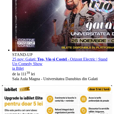
STAND-UP
25 nov:
Galați:
Teo, Vio și Costel
- Orizont Electric | Stand
Up Comedy Show
ia Bilet
39
de la 111
lei
Sala Aula Magna - Universitatea Danubius din Galati