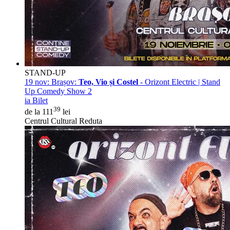
STAND-UP
19 nov:
Brașov:
Teo, Vio și Costel
- Orizont Electric | Stand
Up Comedy Show 2
ia Bilet
39
de la 111
lei
Centrul Cultural Reduta