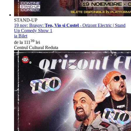
STAND-UP
19 nov:
Brașov:
Teo, Vio și Costel
- Orizont Electric | Stand
Up Comedy Show 1
ia Bilet
39
de la 111
lei
Centrul Cultural Reduta