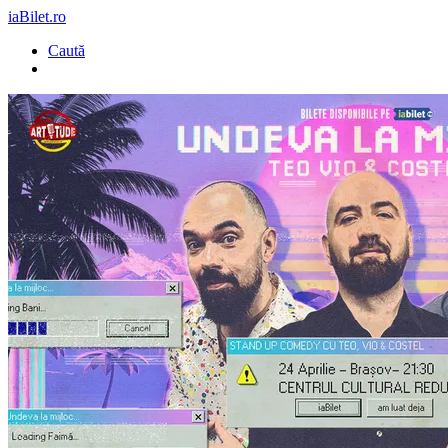
iaBilet.ro
Caută