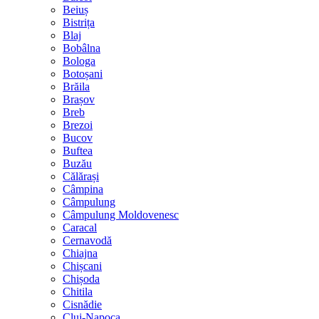
Beiuș
Bistrița
Blaj
Bobâlna
Bologa
Botoșani
Brăila
Brașov
Breb
Brezoi
Bucov
Buftea
Buzău
Călărași
Câmpina
Câmpulung
Câmpulung Moldovenesc
Caracal
Cernavodă
Chiajna
Chișcani
Chișoda
Chitila
Cisnădie
Cluj-Napoca