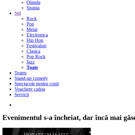
Olanda
Spania
Stil
Rock
Pop
Metal
Electronica
Hip Hop
Festivaluri
Clasica
Pop Rock
Jazz
Toate
Teatru
Stand-up comedy
Spectacole pentru copii
Vouchere cadou
Servicii
Evenimentul s-a încheiat,
dar încă mai găseș