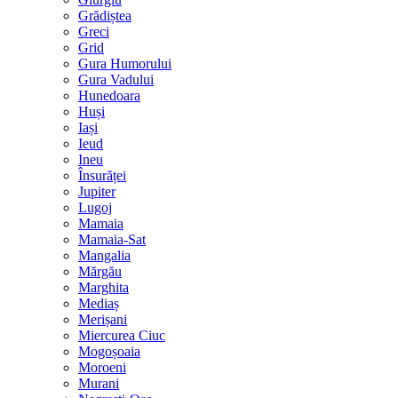
Grădiștea
Greci
Grid
Gura Humorului
Gura Vadului
Hunedoara
Huși
Iași
Ieud
Ineu
Însurăței
Jupiter
Lugoj
Mamaia
Mamaia-Sat
Mangalia
Mărgău
Marghita
Mediaș
Merișani
Miercurea Ciuc
Mogoșoaia
Moroeni
Murani