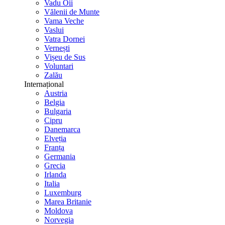
Vadu Oii
Vălenii de Munte
Vama Veche
Vaslui
Vatra Dornei
Vernești
Vișeu de Sus
Voluntari
Zalău
Internațional
Austria
Belgia
Bulgaria
Cipru
Danemarca
Elveția
Franța
Germania
Grecia
Irlanda
Italia
Luxemburg
Marea Britanie
Moldova
Norvegia