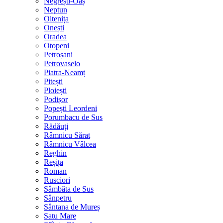
Negrești-Oaș
Neptun
Oltenița
Onești
Oradea
Otopeni
Petroșani
Petrovaselo
Piatra-Neamț
Pitești
Ploiești
Podișor
Popești Leordeni
Porumbacu de Sus
Rădăuți
Râmnicu Sărat
Râmnicu Vâlcea
Reghin
Reșița
Roman
Rusciori
Sâmbăta de Sus
Sânpetru
Sântana de Mureș
Satu Mare