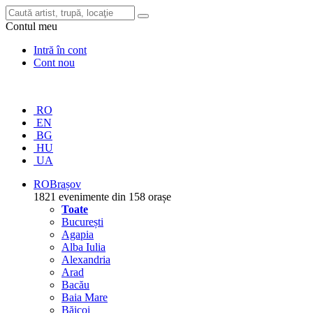
Contul meu
Intră în cont
Cont nou
RO
EN
BG
HU
UA
RO
Brașov
1821 evenimente din 158 orașe
Toate
București
Agapia
Alba Iulia
Alexandria
Arad
Bacău
Baia Mare
Băicoi