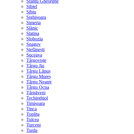
Sfântu Gheorghe
Sibiel
Sibiu
Sighișoara
Simeria
Slănic
Slatina
Slobozia
Snagov
Ștefănești
Suceava
Târgoviște
Târgu Jiu
Târgu Lăpuș
Târgu Mureș
Târgu Neamț
Târgu Ocna
Târnăveni
Techirghiol
Timișoara
Tinca
Toplița
Tulcea
Turceni
Turda