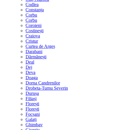
Codlea
Constanța
Corbu
Corbu
Coroieni
Costinești
Craiova
Cristur
Curtea de Argeș
Darabani
Dărmănești
Deal
Dej
Deva
Doaga
Dorna Candrenilor
Drobeta-Turnu Severin
Durușa
Filiași
Florești
Florești
Focșani
Galați
Ghimbav
Giurgiu