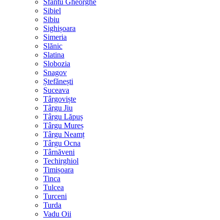
Sfântu Gheorghe
Sibiel
Sibiu
Sighișoara
Simeria
Slănic
Slatina
Slobozia
Snagov
Ștefănești
Suceava
Târgoviște
Târgu Jiu
Târgu Lăpuș
Târgu Mureș
Târgu Neamț
Târgu Ocna
Târnăveni
Techirghiol
Timișoara
Tinca
Tulcea
Turceni
Turda
Vadu Oii