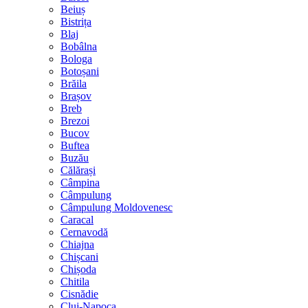
Beiuș
Bistrița
Blaj
Bobâlna
Bologa
Botoșani
Brăila
Brașov
Breb
Brezoi
Bucov
Buftea
Buzău
Călărași
Câmpina
Câmpulung
Câmpulung Moldovenesc
Caracal
Cernavodă
Chiajna
Chișcani
Chișoda
Chitila
Cisnădie
Cluj-Napoca