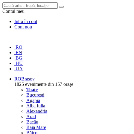
Contul meu
Intră în cont
Cont nou
RO
EN
BG
HU
UA
RO
Brașov
1825 evenimente din 157 orașe
Toate
București
Agapia
Alba Iulia
Alexandria
Arad
Bacău
Baia Mare
Băicoi