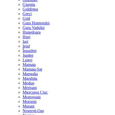
Giurgiu
Grădiștea
Greci
Grid
Gura Humorului
Gura Vadului
Hunedoara
Huși
Iași
Ieud
Însurăței
Jupiter
Lugoj
Mamaia
Mamaia-Sat
Mangalia
Marghita
Mediaș
Merișani
Miercurea Ciuc
Mogoșoaia
Moroeni
Murani
Negrești-Oaș