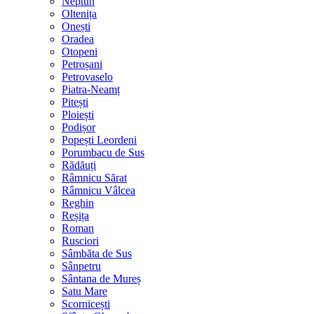
Neptun
Oltenița
Onești
Oradea
Otopeni
Petroșani
Petrovaselo
Piatra-Neamț
Pitești
Ploiești
Podișor
Popești Leordeni
Porumbacu de Sus
Rădăuți
Râmnicu Sărat
Râmnicu Vâlcea
Reghin
Reșița
Roman
Rusciori
Sâmbăta de Sus
Sânpetru
Sântana de Mureș
Satu Mare
Scornicești