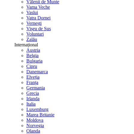
Vălenii de Munte
Vama Veche
Vaslui
Vatra Dornei
Vernești
Vișeu de Sus
Voluntari
Zalău
Internațional
Austria
Belgia
Bulgaria
Cipru
Danemarca
Elveția
Franța
Germania
Grecia
Irlanda
Italia
Luxemburg
Marea Britanie
Moldova
Norvegia
Olanda