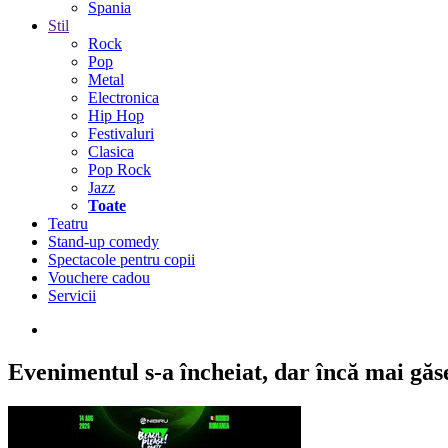
Spania
Stil
Rock
Pop
Metal
Electronica
Hip Hop
Festivaluri
Clasica
Pop Rock
Jazz
Toate
Teatru
Stand-up comedy
Spectacole pentru copii
Vouchere cadou
Servicii
Evenimentul s-a încheiat,
dar încă mai găseș