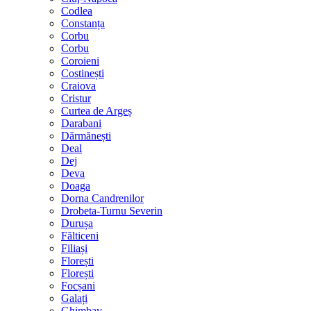
Codlea
Constanța
Corbu
Corbu
Coroieni
Costinești
Craiova
Cristur
Curtea de Argeș
Darabani
Dărmănești
Deal
Dej
Deva
Doaga
Dorna Candrenilor
Drobeta-Turnu Severin
Durușa
Fălticeni
Filiași
Florești
Florești
Focșani
Galați
Ghimbav