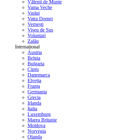
Vălenii de Munte
Vama Veche
Vaslui
Vatra Dornei
Vernești
Vișeu de Sus
Voluntari
Zalău
Internațional
Austria
Belgia
Bulgaria
Cipru
Danemarca
Elveția
Franța
Germania
Grecia
Irlanda
Italia
Luxemburg
Marea Britanie
Moldova
Norvegia
Olanda