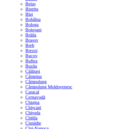
Beiuș
Bistrița
Blaj
Bobâlna
Bologa
Botoșani
Brăila
Brașov
Breb
Brezoi
Bucov
Buftea
Buzău
Călărași
Câmpina
Câmpulung
Câmpulung Moldovenesc
Caracal
Cernavodă
Chiajna
Chișcani
Chișoda
Chitila
Cisnădie
Cluj-Napoca