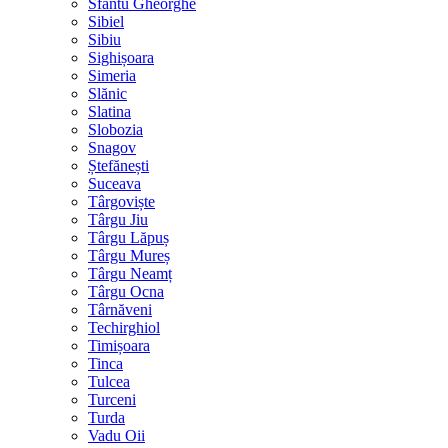
Sfântu Gheorghe
Sibiel
Sibiu
Sighișoara
Simeria
Slănic
Slatina
Slobozia
Snagov
Ștefănești
Suceava
Târgoviște
Târgu Jiu
Târgu Lăpuș
Târgu Mureș
Târgu Neamț
Târgu Ocna
Târnăveni
Techirghiol
Timișoara
Tinca
Tulcea
Turceni
Turda
Vadu Oii