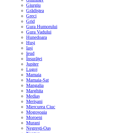
Giurgiu
Grădiștea
Greci
Grid
Gura Humorului
Gura Vadului
Hunedoara
Huși
Iași
Ieud
Însurăței
Jupiter
Lugoj
Mamaia
Mamaia-Sat
Mangalia
Marghita
Mediaș
Merișani
Miercurea Ciuc
Mogoșoaia
Moroeni
Murani
Negrești-Oaș