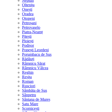
Neptun
Oltenița
Onești
Oradea
Otopeni
Petroșani
Petrovaselo
Piatra-Neamț
Pitești
Ploiești
Podișor
Popești Leordeni
Porumbacu de Sus
Rădăuți
Râmnicu Sărat
Râmnicu Vâlcea
Reghin
Reșița
Roman
Rusciori
Sâmbăta de Sus
Sânpetru
Sântana de Mureș
Satu Mare
Scornicești