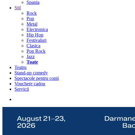
Spania
Stil
Rock
Pop
Metal
Electronica
Hip Hop
Festivaluri
Clasica
Pop Rock
Jazz
Toate
Teatru
Stand-up comedy
Spectacole pentru copii
Vouchere cadou
Servicii