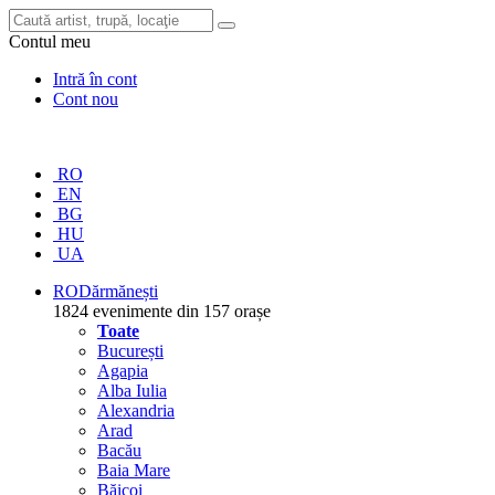
Contul meu
Intră în cont
Cont nou
RO
EN
BG
HU
UA
RO
Dărmănești
1824 evenimente din 157 orașe
Toate
București
Agapia
Alba Iulia
Alexandria
Arad
Bacău
Baia Mare
Băicoi