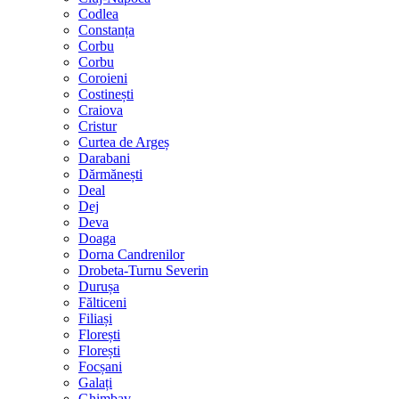
Codlea
Constanța
Corbu
Corbu
Coroieni
Costinești
Craiova
Cristur
Curtea de Argeș
Darabani
Dărmănești
Deal
Dej
Deva
Doaga
Dorna Candrenilor
Drobeta-Turnu Severin
Durușa
Fălticeni
Filiași
Florești
Florești
Focșani
Galați
Ghimbav