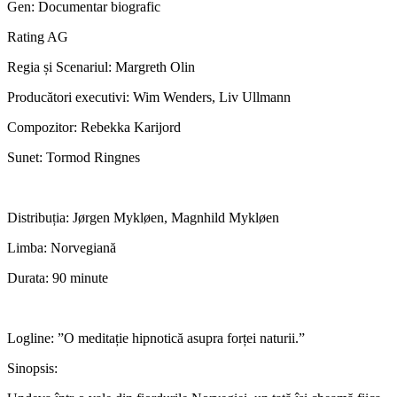
Gen: Documentar biografic
Rating AG
Regia și Scenariul: Margreth Olin
Producători executivi: Wim Wenders, Liv Ullmann
Compozitor: Rebekka Karijord
Sunet: Tormod Ringnes
Distribuția: Jørgen Mykløen, Magnhild Mykløen
Limba: Norvegiană
Durata: 90 minute
Logline: ”O meditație hipnotică asupra forței naturii.”
Sinopsis: