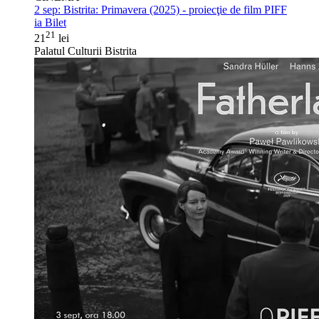
2 sep:
Bistrita: Primavera (2025) - proiecţie de film PIFF
ia Bilet
21
21
lei
Palatul Culturii Bistrita