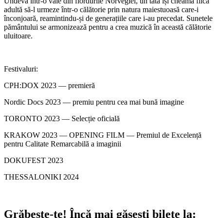
Undeva într-o vale din fiordurile Norvegiei, un tată își cheamă fiica
adultă să-l urmeze într-o călătorie prin natura maiestuoasă care-i
înconjoară, reamintindu-și de generațiile care i-au precedat. Sunetele
pământului se armonizează pentru a crea muzică în această călătorie
uluitoare.
Festivaluri:
CPH:DOX 2023 — premieră
Nordic Docs 2023 — premiu pentru cea mai bună imagine
TORONTO 2023 — Selecție oficială
KRAKOW 2023 — OPENING FILM — Premiul de Excelență
pentru Calitate Remarcabilă a imaginii
DOKUFEST 2023
THESSALONIKI 2024
Grăbește-te!
Încă mai găsești bilete la: