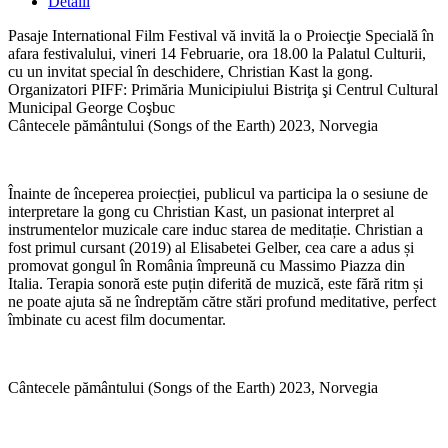
Detalii
Pasaje International Film Festival vă invită la o Proiecţie Specială în
afara festivalului, vineri 14 Februarie, ora 18.00 la Palatul Culturii,
cu un invitat special în deschidere, Christian Kast la gong.
Organizatori PIFF: Primăria Municipiului Bistriţa şi Centrul Cultural
Municipal George Coşbuc
Cântecele pământului (Songs of the Earth) 2023, Norvegia
Înainte de începerea proiecției, publicul va participa la o sesiune de
interpretare la gong cu Christian Kast
, un pasionat interpret
al
instrumente
lor
muzicale care induc starea de meditație.
Christian a
fost primul cursant (2019) al Elisabetei Gelber, cea care a adus și
promovat gongul în România împreună cu Massimo Piazza din
Italia. Terapia sonoră este puțin diferită de muzică, este fără ritm și
ne poate ajuta să ne îndreptăm către stări profund meditative, perfect
îmbinate cu acest film documentar.
Cântecele pământului (Songs of the Earth)
2023, Norvegia