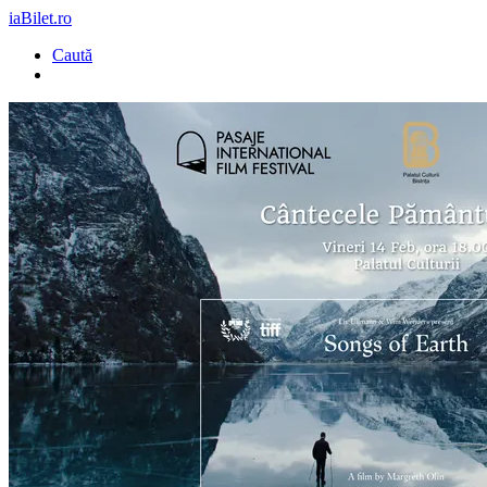
iaBilet.ro
Caută