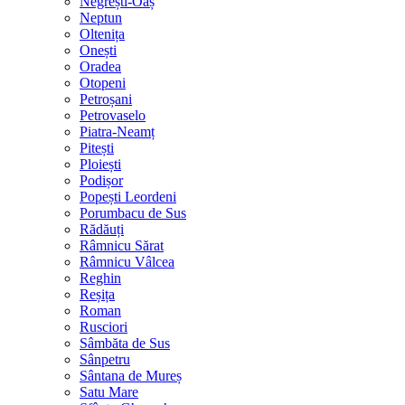
Negrești-Oaș
Neptun
Oltenița
Onești
Oradea
Otopeni
Petroșani
Petrovaselo
Piatra-Neamț
Pitești
Ploiești
Podișor
Popești Leordeni
Porumbacu de Sus
Rădăuți
Râmnicu Sărat
Râmnicu Vâlcea
Reghin
Reșița
Roman
Rusciori
Sâmbăta de Sus
Sânpetru
Sântana de Mureș
Satu Mare