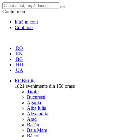
Contul meu
Intră în cont
Cont nou
RO
EN
BG
HU
UA
RO
Bistrița
1821 evenimente din 158 orașe
Toate
București
Agapia
Alba Iulia
Alexandria
Arad
Bacău
Baia Mare
Băicoi