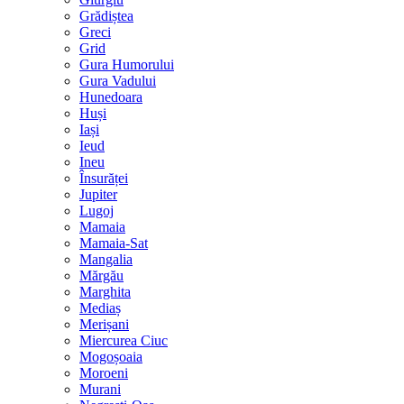
Grădiștea
Greci
Grid
Gura Humorului
Gura Vadului
Hunedoara
Huși
Iași
Ieud
Ineu
Însurăței
Jupiter
Lugoj
Mamaia
Mamaia-Sat
Mangalia
Mărgău
Marghita
Mediaș
Merișani
Miercurea Ciuc
Mogoșoaia
Moroeni
Murani