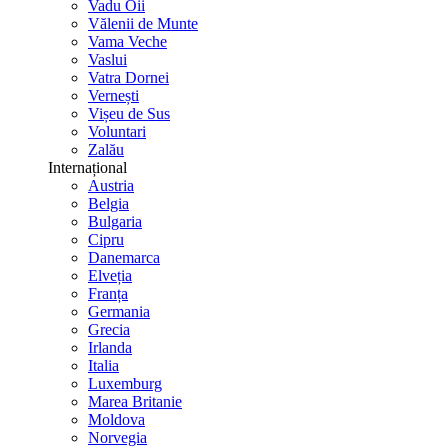
Vadu Oii
Vălenii de Munte
Vama Veche
Vaslui
Vatra Dornei
Vernești
Vișeu de Sus
Voluntari
Zalău
Internațional
Austria
Belgia
Bulgaria
Cipru
Danemarca
Elveția
Franța
Germania
Grecia
Irlanda
Italia
Luxemburg
Marea Britanie
Moldova
Norvegia