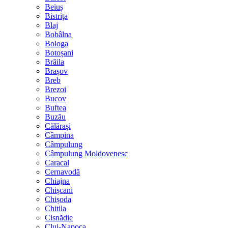
Beiuș
Bistrița
Blaj
Bobâlna
Bologa
Botoșani
Brăila
Brașov
Breb
Brezoi
Bucov
Buftea
Buzău
Călărași
Câmpina
Câmpulung
Câmpulung Moldovenesc
Caracal
Cernavodă
Chiajna
Chișcani
Chișoda
Chitila
Cisnădie
Cluj-Napoca