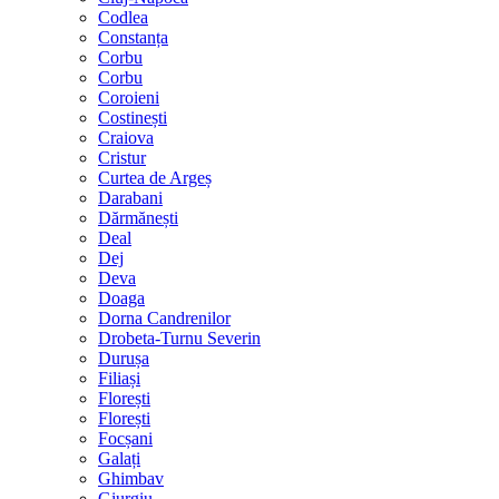
Codlea
Constanța
Corbu
Corbu
Coroieni
Costinești
Craiova
Cristur
Curtea de Argeș
Darabani
Dărmănești
Deal
Dej
Deva
Doaga
Dorna Candrenilor
Drobeta-Turnu Severin
Durușa
Filiași
Florești
Florești
Focșani
Galați
Ghimbav
Giurgiu