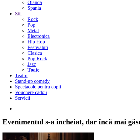
Olanda
Spania
Stil
Rock
Pop
Metal
Electronica
Hip Hop
Festivaluri
Clasica
Pop Rock
Jazz
Toate
Teatru
Stand-up comedy
Spectacole pentru copii
Vouchere cadou
Servicii
Evenimentul s-a încheiat,
dar încă mai găseș