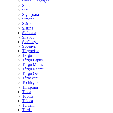
Sfântu Gheorghe
Sibiel
Sibiu
Sighișoara
Simeria
Slănic
Slatina
Slobozia
Snagov
Ștefănești
Suceava
Târgoviște
Târgu Jiu
Târgu Lăpuș
Târgu Mureș
Târgu Neamț
Târgu Ocna
Târnăveni
Techirghiol
Timișoara
Tinca
Toplița
Tulcea
Turceni
Turda