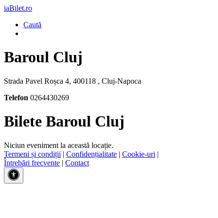
iaBilet.ro
Caută
Baroul Cluj
Strada Pavel Roșca 4, 400118 , Cluj-Napoca
Telefon
0264430269
Bilete Baroul Cluj
Niciun eveniment la această locație.
Termeni și condiții
|
Confidențialitate
|
Cookie-uri
|
Întrebări frecvente
|
Contact