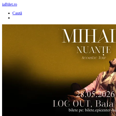
iaBilet.ro
Caută