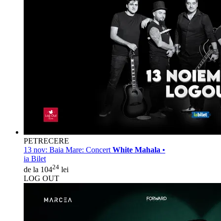
PETRECERE
13 nov:
Baia Mare: Concert
White Mahala
•
ia Bilet
24
de la 104
lei
LOG OUT