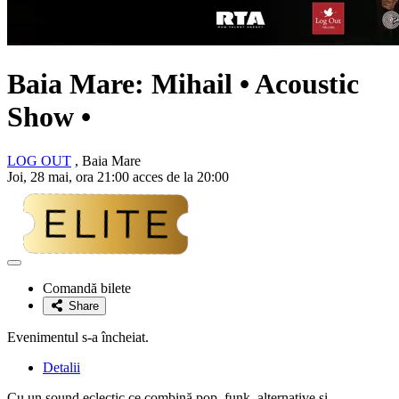
Baia Mare: Mihail • Acoustic
Show •
LOG OUT
, Baia Mare
Joi, 28 mai, ora 21:00 acces de la 20:00
Adaugă
la
Comandă bilete
favorite
Share
Evenimentul s-a încheiat.
Detalii
Cu un sound eclectic ce combină pop, funk, alternative și