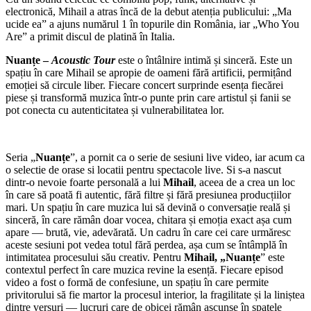
electronică, Mihail a atras încă de la debut atenția publicului: „Ma
ucide ea” a ajuns numărul 1 în topurile din România, iar „Who You
Are” a primit discul de platină în Italia.
Nuanțe –
Acoustic Tour
este o întâlnire intimă și sinceră. Este un
spațiu în care Mihail se apropie de oameni fără artificii, permițând
emoției să circule liber. Fiecare concert surprinde esența fiecărei
piese și transformă muzica într-o punte prin care artistul și fanii se
pot conecta cu autenticitatea și vulnerabilitatea lor.
Seria „
Nuanțe
”, a pornit ca o serie de sesiuni live video, iar acum ca
o selectie de orase si locatii pentru spectacole live. Si s-a nascut
dintr-o nevoie foarte personală a lui
Mihail
, aceea de a crea un loc
în care să poată fi autentic, fără filtre și fără presiunea producțiilor
mari. Un spațiu în care muzica lui să devină o conversație reală și
sinceră, în care rămân doar vocea, chitara și emoția exact așa cum
apare — brută, vie, adevărată. Un cadru în care cei care urmăresc
aceste sesiuni pot vedea totul fără perdea, așa cum se întâmplă în
intimitatea procesului său creativ. Pentru
Mihail, „Nuanțe
” este
contextul perfect în care muzica revine la esență. Fiecare episod
video a fost o formă de confesiune, un spațiu în care permite
privitorului să fie martor la procesul interior, la fragilitate și la liniștea
dintre versuri — lucruri care de obicei rămân ascunse în spatele