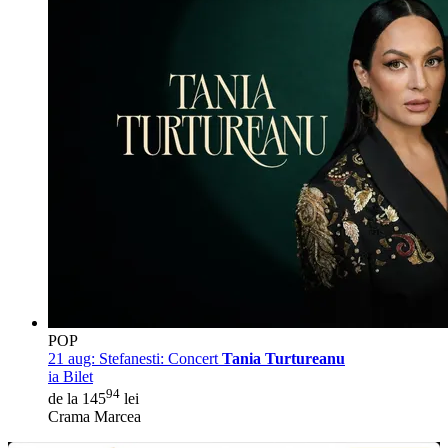
POP
21 aug:
Stefanesti: Concert
Tania Turtureanu
ia Bilet
94
de la 145
lei
Crama Marcea