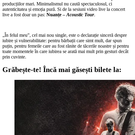
producțiilor mari. Minimalismul nu caută spectaculosul, ci
autenticitatea și emoția pură. Si de la sesiuni video live la concert
live a fost doar un pas:
Nuanțe –
Acoustic Tour
.
„În felul meu”, cel mai nou single, este o declarație sinceră despre
iubire și vulnerabilitate: pentru bărbații care simt mult, dar spun
puțin, pentru femeile care au fost rănite de tăcerile noastre și pentru
toate momentele în care iubirea se arată mai mult prin gesturi decât
prin cuvinte.
Grăbește-te!
Încă mai găsești bilete la: