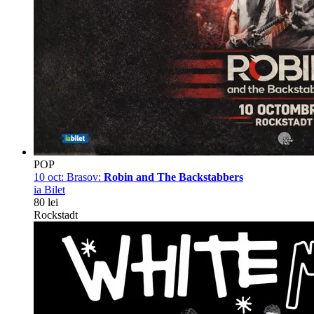
POP
10 oct:
Brasov:
Robin and The Backstabbers
ia Bilet
80 lei
Rockstadt