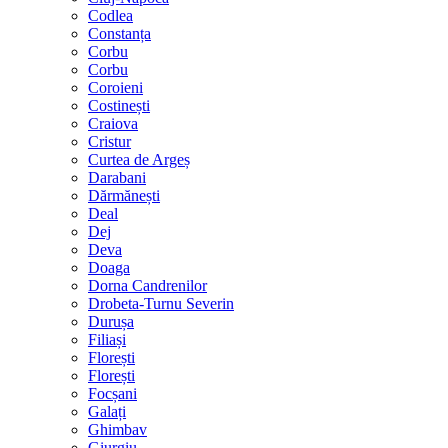
Codlea
Constanța
Corbu
Corbu
Coroieni
Costinești
Craiova
Cristur
Curtea de Argeș
Darabani
Dărmănești
Deal
Dej
Deva
Doaga
Dorna Candrenilor
Drobeta-Turnu Severin
Durușa
Filiași
Florești
Florești
Focșani
Galați
Ghimbav
Giurgiu