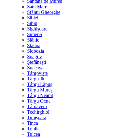
Sântana de Mureș
Satu Mare
Sfântu Gheorghe
Sibiel
Sibiu
Sighișoara
Simeria
Slănic
Slatina
Slobozia
Snagov
Ștefănești
Suceava
Târgoviște
Târgu Jiu
Târgu Lăpuș
Târgu Mureș
Târgu Neamț
Târgu Ocna
Târnăveni
Techirghiol
Timișoara
Tinca
Toplița
Tulcea