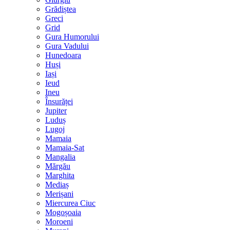
Grădiștea
Greci
Grid
Gura Humorului
Gura Vadului
Hunedoara
Huși
Iași
Ieud
Ineu
Însurăței
Jupiter
Luduș
Lugoj
Mamaia
Mamaia-Sat
Mangalia
Mărgău
Marghita
Mediaș
Merișani
Miercurea Ciuc
Mogoșoaia
Moroeni