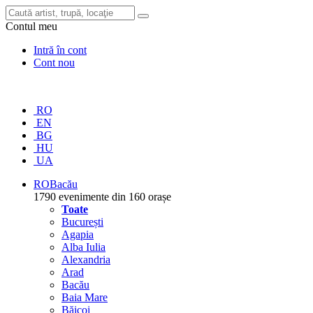
Contul meu
Intră în cont
Cont nou
RO
EN
BG
HU
UA
RO
Bacău
1790 evenimente din 160 orașe
Toate
București
Agapia
Alba Iulia
Alexandria
Arad
Bacău
Baia Mare
Băicoi