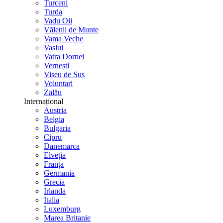
Turceni
Turda
Vadu Oii
Vălenii de Munte
Vama Veche
Vaslui
Vatra Dornei
Vernești
Vișeu de Sus
Voluntari
Zalău
Internațional
Austria
Belgia
Bulgaria
Cipru
Danemarca
Elveția
Franța
Germania
Grecia
Irlanda
Italia
Luxemburg
Marea Britanie