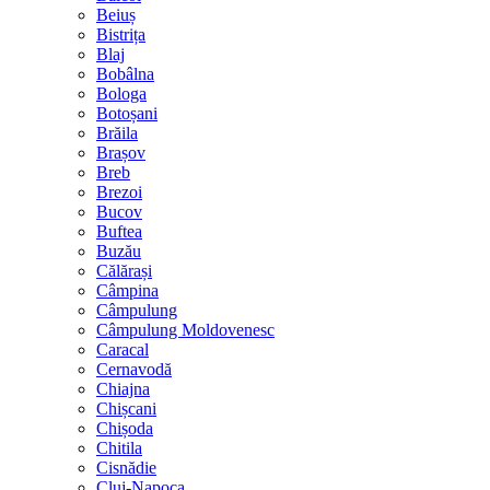
Beiuș
Bistrița
Blaj
Bobâlna
Bologa
Botoșani
Brăila
Brașov
Breb
Brezoi
Bucov
Buftea
Buzău
Călărași
Câmpina
Câmpulung
Câmpulung Moldovenesc
Caracal
Cernavodă
Chiajna
Chișcani
Chișoda
Chitila
Cisnădie
Cluj-Napoca