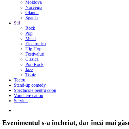
Moldova
Norvegia
Olanda
Spania
Stil
Rock
Pop
Metal
Electronica
Hip Hop
Festivaluri
Clasica
Pop Rock
Jazz
Toate
Teatru
Stand-up comedy
Spectacole pentru copii
Vouchere cadou
Servicii
Evenimentul s-a încheiat,
dar încă mai găseș