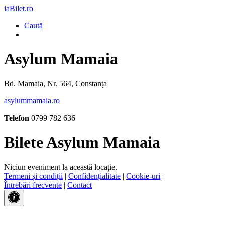
iaBilet.ro
Caută
Asylum Mamaia
Bd. Mamaia, Nr. 564, Constanța
asylummamaia.ro
Telefon
0799 782 636
Bilete Asylum Mamaia
Niciun eveniment la această locație.
Termeni și condiții
|
Confidențialitate
|
Cookie-uri
|
Întrebări frecvente
|
Contact