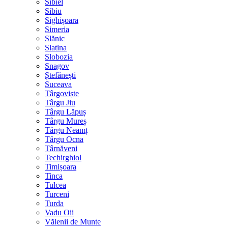
Sibiel
Sibiu
Sighișoara
Simeria
Slănic
Slatina
Slobozia
Snagov
Ștefănești
Suceava
Târgoviște
Târgu Jiu
Târgu Lăpuș
Târgu Mureș
Târgu Neamț
Târgu Ocna
Târnăveni
Techirghiol
Timișoara
Tinca
Tulcea
Turceni
Turda
Vadu Oii
Vălenii de Munte