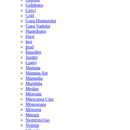
Grădiștea
Greci
Grid
Gura Humorului
Gura Vadului
Hunedoara
Huși
Iași
Ieud
Însurăței
Jupiter
Lugoj
Mamaia
Mamaia-Sat
Mangalia
Marghita
Mediaș
Merișani
Miercurea Ciuc
Mogoșoaia
Moroeni
Murani
Negrești-Oaș
Neptun