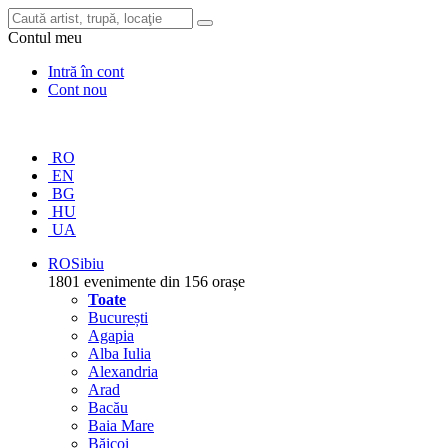
Contul meu
Intră în cont
Cont nou
RO
EN
BG
HU
UA
RO
Sibiu
1801 evenimente din 156 orașe
Toate
București
Agapia
Alba Iulia
Alexandria
Arad
Bacău
Baia Mare
Băicoi