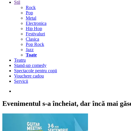
Stil
Rock
Pop
Metal
Electronica
Hip Hop
Festivaluri
Clasica
Pop Rock
Jazz
Toate
Teatru
Stand-up comedy
Spectacole pentru copii
Vouchere cadou
Servicii
Evenimentul s-a încheiat,
dar încă mai găseș