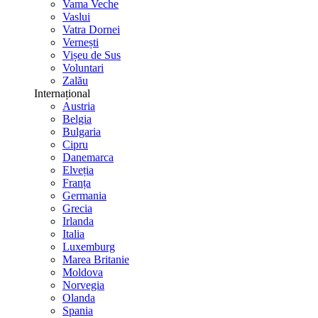
Vama Veche
Vaslui
Vatra Dornei
Vernești
Vișeu de Sus
Voluntari
Zalău
Internațional
Austria
Belgia
Bulgaria
Cipru
Danemarca
Elveția
Franța
Germania
Grecia
Irlanda
Italia
Luxemburg
Marea Britanie
Moldova
Norvegia
Olanda
Spania