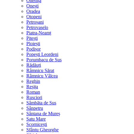
Oltenița
Onești
Oradea
Otopeni
Petroșani
Petrovaselo
Piatra-Neamț
Pitești
Ploiești
Podișor
Popești Leordeni
Porumbacu de Sus
Rădăuți
Râmnicu Sărat
Râmnicu Vâlcea
Reghin
Reșița
Roman
Rusciori
Sâmbăta de Sus
Sânpetru
Sântana de Mureș
Satu Mare
Scornicești
Sfântu Gheorghe