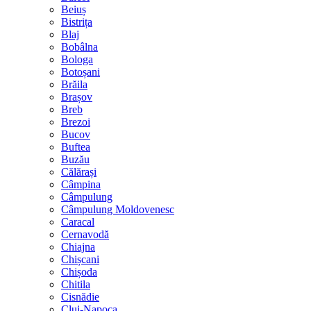
Beiuș
Bistrița
Blaj
Bobâlna
Bologa
Botoșani
Brăila
Brașov
Breb
Brezoi
Bucov
Buftea
Buzău
Călărași
Câmpina
Câmpulung
Câmpulung Moldovenesc
Caracal
Cernavodă
Chiajna
Chișcani
Chișoda
Chitila
Cisnădie
Cluj-Napoca