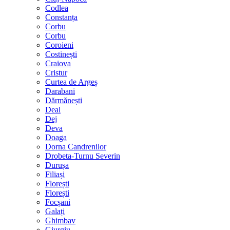
Codlea
Constanța
Corbu
Corbu
Coroieni
Costinești
Craiova
Cristur
Curtea de Argeș
Darabani
Dărmănești
Deal
Dej
Deva
Doaga
Dorna Candrenilor
Drobeta-Turnu Severin
Durușa
Filiași
Florești
Florești
Focșani
Galați
Ghimbav
Giurgiu