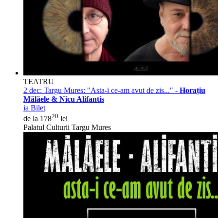
TEATRU
2 dec:
Targu Mures: "Asta-i ce-am avut de zis..." -
Horațiu
Mălăele & Nicu Alifantis
ia Bilet
20
de la 178
lei
Palatul Culturii Targu Mures