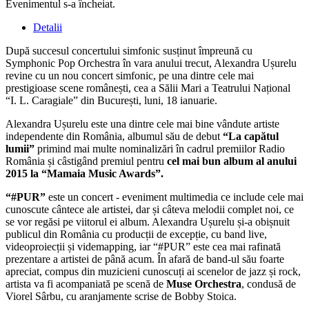
Evenimentul s-a încheiat.
Detalii
După succesul concertului simfonic susținut împreună cu
Symphonic Pop Orchestra în vara anului trecut, Alexandra Ușurelu
revine cu un nou concert simfonic, pe una dintre cele mai
prestigioase scene românești, cea a Sălii Mari a Teatrului Național
“I. L. Caragiale” din București, luni, 18 ianuarie.
Alexandra Ușurelu este una dintre cele mai bine vândute artiste
independente din România, albumul său de debut
“La capătul
lumii”
primind mai multe nominalizări în cadrul premiilor Radio
România și câstigând premiul pentru
cel mai bun album al anului
2015 la “Mamaia Music Awards”.
“#PUR”
este un concert - eveniment multimedia ce include cele mai
cunoscute cântece ale artistei, dar și câteva melodii complet noi, ce
se vor regăsi pe viitorul ei album. Alexandra Ușurelu și-a obișnuit
publicul din România cu producții de excepție, cu band live,
videoproiecții și videmapping, iar “#PUR” este cea mai rafinată
prezentare a artistei de până acum. În afară de band-ul său foarte
apreciat, compus din muzicieni cunoscuți ai scenelor de jazz și rock,
artista va fi acompaniată pe scenă de
Muse Orchestra
, condusă de
Viorel Sârbu, cu aranjamente scrise de Bobby Stoica.