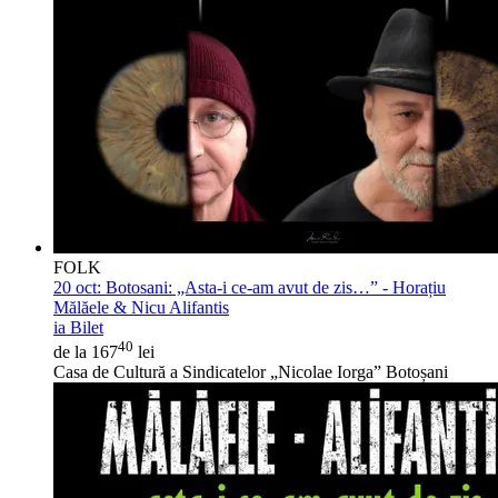
FOLK
20 oct:
Botosani: „Asta-i ce-am avut de zis…” - Horațiu
Mălăele & Nicu Alifantis
ia Bilet
40
de la 167
lei
Casa de Cultură a Sindicatelor „Nicolae Iorga” Botoșani