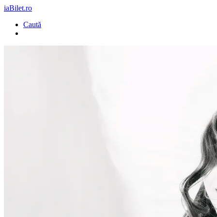
iaBilet.ro
Caută