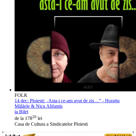
FOLK
14 dec:
Ploiesti: „Asta-i ce-am avut de zis…” - Horațiu
Mălăele & Nicu Alifantis
ia Bilet
20
de la 178
lei
Casa de Cultura a Sindicatelor Ploiesti