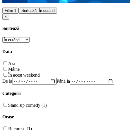
Filtre
1
Sortează: În curând
×
Sortează
Data
Azi
Mâine
În acest weekend
De la
Până la
Categorii
Stand-up comedy (1)
Orașe
București (1)