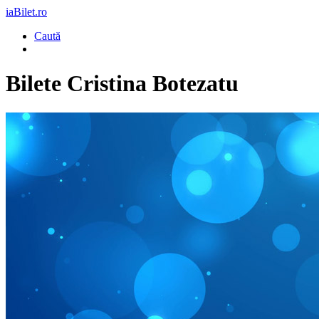
iaBilet.ro
Caută
Bilete
Cristina Botezatu