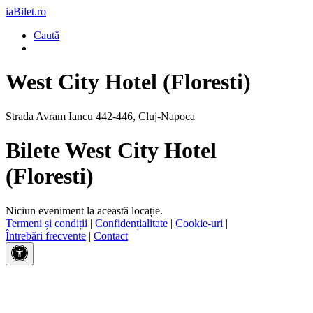
iaBilet.ro
Caută
West City Hotel (Floresti)
Strada Avram Iancu 442-446, Cluj-Napoca
Bilete West City Hotel
(Floresti)
Niciun eveniment la această locație.
Termeni și condiții
|
Confidențialitate
|
Cookie-uri
|
Întrebări frecvente
|
Contact