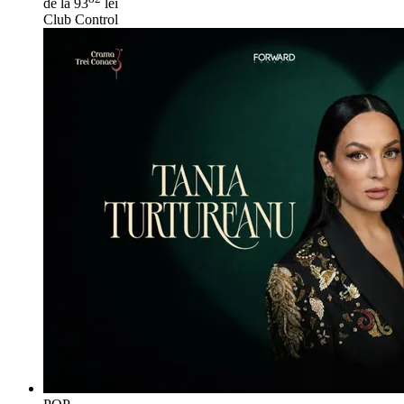
de la 93
lei
Club Control