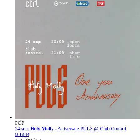
POP
24 sep:
Holy Molly
- Aniversare PULS @ Club Control
ia Bilet
82