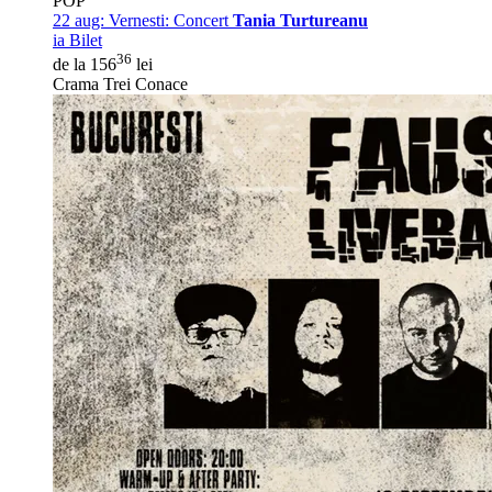
POP
22 aug:
Vernesti: Concert
Tania Turtureanu
ia Bilet
36
de la 156
lei
Crama Trei Conace