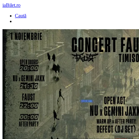
iaBilet.ro
Caută