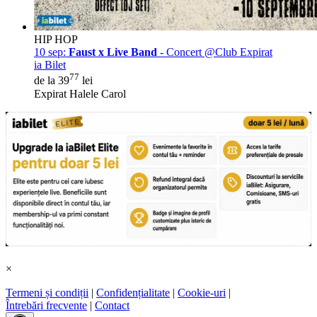
HIP HOP
10 sep:
Faust x Live Band
- Concert @Club Expirat
ia Bilet
77
de la 39
lei
Expirat Halele Carol
×
Termeni și condiții
|
Confidențialitate
|
Cookie-uri
|
Întrebări frecvente
|
Contact