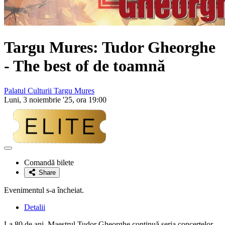
Targu Mures:
Tudor Gheorghe
- The best of de toamnă
Palatul Culturii Targu Mures
Luni, 3 noiembrie '25, ora 19:00
Adaugă
la
Comandă bilete
favorite
Share
Evenimentul s-a încheiat.
Detalii
La 80 de ani, Maestrul Tudor Gheorghe continuă seria concertelor