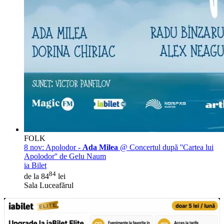
FOLK
8 nov:
Apolodor -
Ada Milea
@ Concertul după ''Cartea lui
Apolodor'' de Gelu Naum
ia Bilet
84
de la 84
lei
Sala Luceafărul