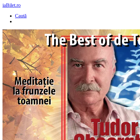
iaBilet.ro
Caută