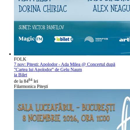
FOLK
7 nov:
Pitesti: Apolodor - Ada Milea @ Concertul după
''Cartea lui Apolodor'' de Gelu Naum
ia Bilet
84
de la 84
lei
Filarmonica Pitești