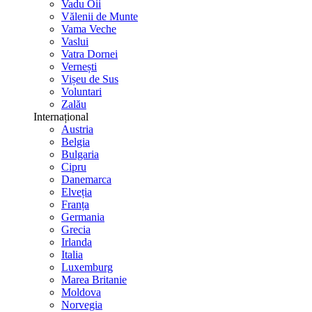
Vadu Oii
Vălenii de Munte
Vama Veche
Vaslui
Vatra Dornei
Vernești
Vișeu de Sus
Voluntari
Zalău
Internațional
Austria
Belgia
Bulgaria
Cipru
Danemarca
Elveția
Franța
Germania
Grecia
Irlanda
Italia
Luxemburg
Marea Britanie
Moldova
Norvegia