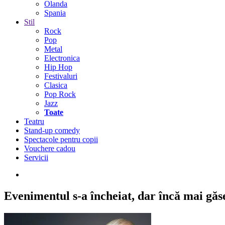
Olanda
Spania
Stil
Rock
Pop
Metal
Electronica
Hip Hop
Festivaluri
Clasica
Pop Rock
Jazz
Toate
Teatru
Stand-up comedy
Spectacole pentru copii
Vouchere cadou
Servicii
Evenimentul s-a încheiat,
dar încă mai găseș