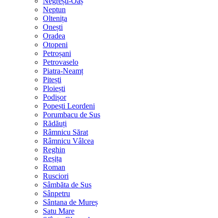
Negrești-Oaș
Neptun
Oltenița
Onești
Oradea
Otopeni
Petroșani
Petrovaselo
Piatra-Neamț
Pitești
Ploiești
Podișor
Popești Leordeni
Porumbacu de Sus
Rădăuți
Râmnicu Sărat
Râmnicu Vâlcea
Reghin
Reșița
Roman
Rusciori
Sâmbăta de Sus
Sânpetru
Sântana de Mureș
Satu Mare