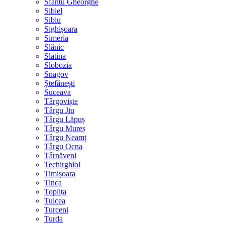
Sfântu Gheorghe
Sibiel
Sibiu
Sighișoara
Simeria
Slănic
Slatina
Slobozia
Snagov
Ștefănești
Suceava
Târgoviște
Târgu Jiu
Târgu Lăpuș
Târgu Mureș
Târgu Neamț
Târgu Ocna
Târnăveni
Techirghiol
Timișoara
Tinca
Toplița
Tulcea
Turceni
Turda