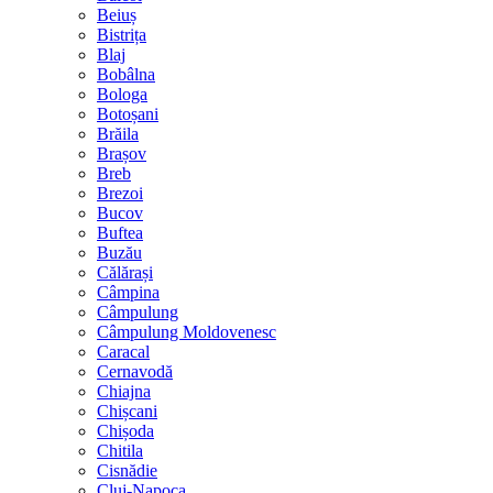
Beiuș
Bistrița
Blaj
Bobâlna
Bologa
Botoșani
Brăila
Brașov
Breb
Brezoi
Bucov
Buftea
Buzău
Călărași
Câmpina
Câmpulung
Câmpulung Moldovenesc
Caracal
Cernavodă
Chiajna
Chișcani
Chișoda
Chitila
Cisnădie
Cluj-Napoca