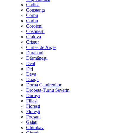
Codlea
Constanța
Corbu
Corbu
Coroieni
Costinești
Craiova
Cristur
Curtea de Argeș
Darabani
Dărmănești
Deal
Dej
Deva
Doaga
Dorna Candrenilor
Drobeta-Turnu Severin
Durușa
Filiași
Florești
Florești
Focșani
Galați
Ghimbav
Giurgiu