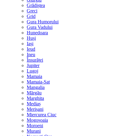
Grădiștea
Greci
Grid
Gura Humorului
Gura Vadului
Hunedoara
Huși
Iași
Ieud
Ineu
Însurăței
Jupiter
Lugoj
Mamaia
Mamaia-Sat
Mangalia
Mărgău
Marghita
Mediaș
Merișani
Miercurea Ciuc
Mogoșoaia
Moroeni
Murani