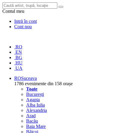
Contul meu
Intră în cont
Cont nou
RO
EN
BG
HU
UA
RO
Suceava
1786 evenimente din 158 orașe
Toate
București
Agapia
Alba Iulia
Alexandria
Arad
Bacău
Baia Mare
Băicoi