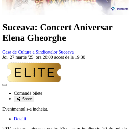
Suceava: Concert Aniversar
Elena Gheorghe
Casa de Cultura a Sindicatelor Suceava
Joi, 27 martie '25, ora 20:00 acces de la 19:30
Adaugă
la
Comandă bilete
favorite
Share
Evenimentul s-a încheiat.
Detalii
2024 este an aniversar pentru Elena care implineste 20 de ani de