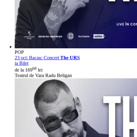
POP
23 oct:
Bacau: Concert
The URS
ia Bilet
68
de la 169
lei
Teatrul de Vara Radu Beligan