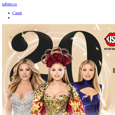
iaBilet.ro
Caută