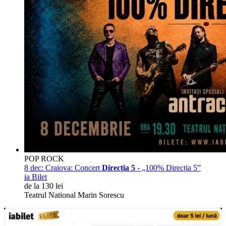
POP ROCK
8 dec:
Craiova: Concert
Direcția 5
- „100% Direcția 5”
ia Bilet
de la 130 lei
Teatrul National Marin Sorescu