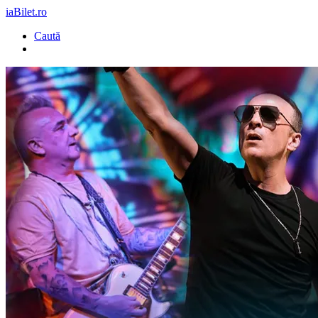
iaBilet.ro
Caută