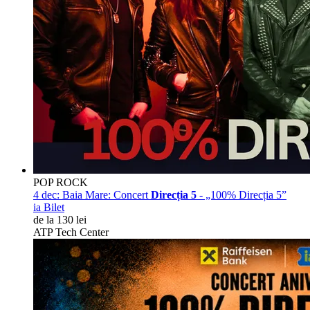
POP ROCK
4 dec:
Baia Mare: Concert
Direcția 5
- „100% Direcția 5”
ia Bilet
de la 130 lei
ATP Tech Center