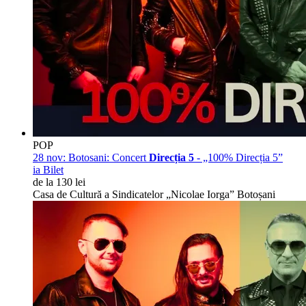
POP
28 nov:
Botosani: Concert
Direcția 5
- „100% Direcția 5”
ia Bilet
de la 130 lei
Casa de Cultură a Sindicatelor „Nicolae Iorga” Botoșani