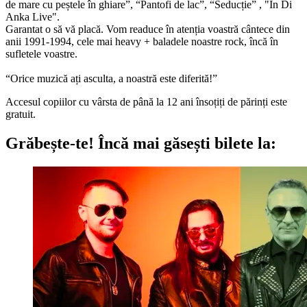
de mare cu peștele în ghiare”, “Pantofi de lac”, “Seducție” , "In Di
Anka Live".
Garantat o să vă placă. Vom readuce în atenția voastră cântece din
anii 1991-1994, cele mai heavy + baladele noastre rock, încă în
sufletele voastre.
“Orice muzică ați asculta, a noastră este diferită!”
Accesul copiilor cu vârsta de până la 12 ani însoțiți de părinți este
gratuit.
Grăbește-te!
Încă mai găsești bilete la: