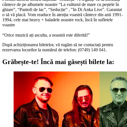
cântece de pe albumele noastre “La vulturul de mare cu peștele în
ghiare”, “Pantofi de lac”, “Seducție” , "In Di Anka Live". Garantat
o să vă placă. Vom readuce în atenția voastră cântece din anii 1991-
1994, cele mai heavy + baladele noastre rock, încă în sufletele
voastre
“Orice muzică ați asculta, a noastră este diferită!”
După achiziționarea biletelor, vă rugăm să ne contactați pentru
rezervarea locurilor la numărul de telefon: (0749) 149 041.
Grăbește-te!
Încă mai găsești bilete la: