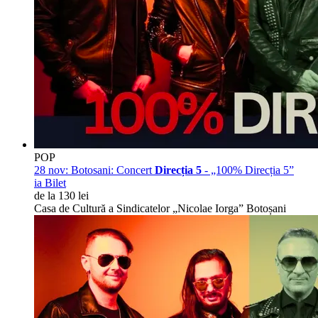
POP
28 nov:
Botosani: Concert
Direcția 5
- „100% Direcția 5”
ia Bilet
de la 130 lei
Casa de Cultură a Sindicatelor „Nicolae Iorga” Botoșani