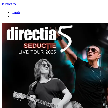
iaBilet.ro
Caută