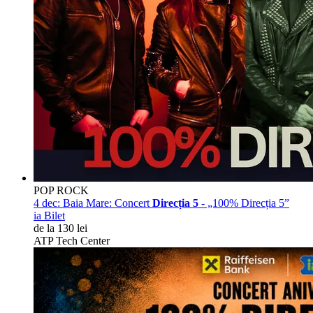
POP ROCK
4 dec:
Baia Mare: Concert
Direcția 5
- „100% Direcția 5”
ia Bilet
de la 130 lei
ATP Tech Center