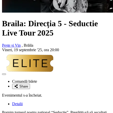
Braila:
Direcția 5 - Seductie
Live Tour 2025
Pește și Vin
, Brăila
Vineri, 19 septembrie '25, ora 20:00
Adaugă
la
Comandă bilete
favorite
Share
Evenimentul s-a încheiat.
Detalii
Pornim turneul nostru național “Seducție”. Pregătiți-vă să ascultați