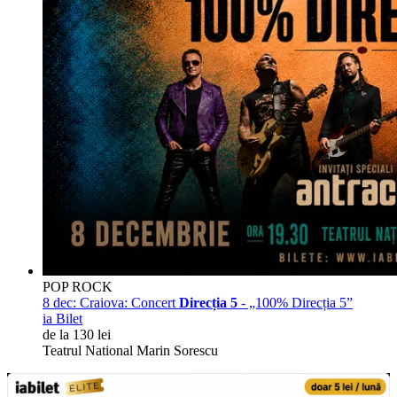
POP ROCK
8 dec:
Craiova: Concert
Direcția 5
- „100% Direcția 5”
ia Bilet
de la 130 lei
Teatrul National Marin Sorescu